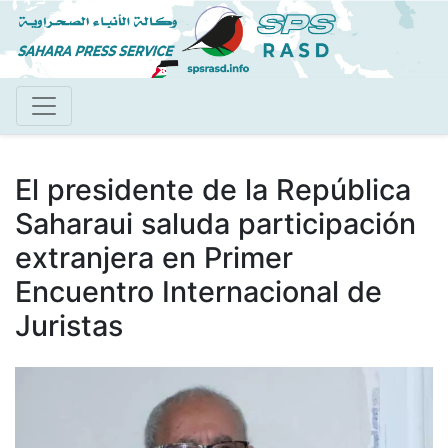
Pasar
al
contenido
principal
El presidente de la República
Saharaui saluda participación
extranjera en Primer
Encuentro Internacional de
Juristas