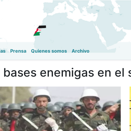
Pasar
al
contenido
principal
das
Prensa
Quienes somos
Archivo
 bases enemigas en el