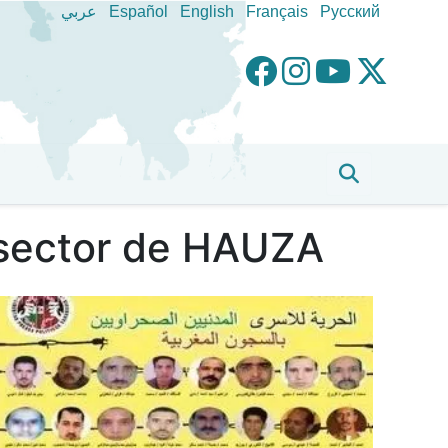
عربي
Español
English
Français
Pусский
 sector de HAUZA