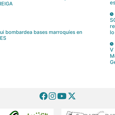
es
REIGA
S
re
araui bombardea bases marroquíes en
lo
BES
V
M
Ge