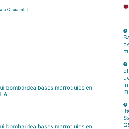
ara Occidental
Ba
de
m
El
de
In
araui bombardea bases marroquíes en
m
ALA
I
Sa
G
araui bombardea bases marroquíes en