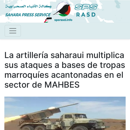
Pasar
al
contenido
principal
La artillería saharaui multiplica
sus ataques a bases de tropas
marroquíes acantonadas en el
sector de MAHBES