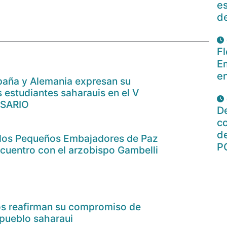
es
d
Fl
E
en
paña y Alemania expresan su
s estudiantes saharauis en el V
ESARIO
De
c
de
a los Pequeños Embajadores de Paz
P
ncuentro con el arzobispo Gambelli
nos reafirman su compromiso de
 pueblo saharaui