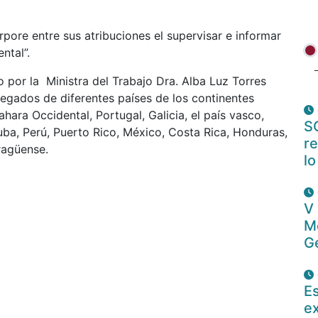
pore entre sus atribuciones el supervisar e informar
ntal”.
o por la Ministra del Trabajo Dra. Alba Luz Torres
legados de diferentes países de los continentes
ahara Occidental, Portugal, Galicia, el país vasco,
S
uba, Perú, Puerto Rico, México, Costa Rica, Honduras,
re
ragüense.
lo
V
M
Ge
E
ex