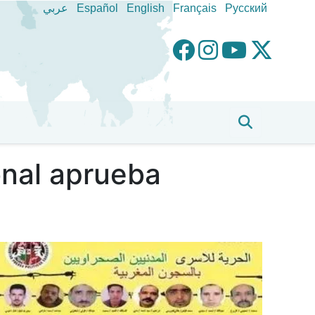
عربي
Español
English
Français
Pусский
onal aprueba