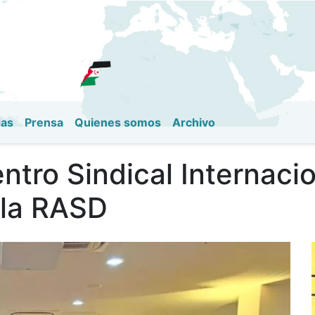
Pasar
al
contenido
principal
das
Prensa
Quienes somos
Archivo
ro Sindical Internaci
 la RASD