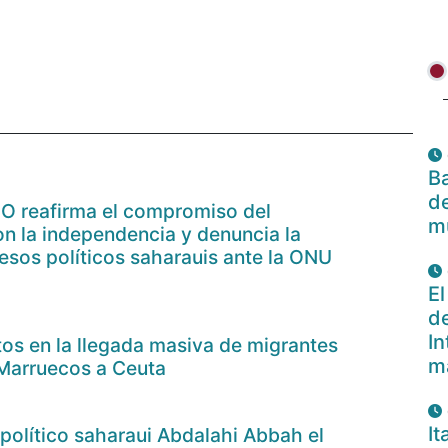
Ba
de
IO reafirma el compromiso del
m
on la independencia y denuncia la
resos políticos saharauis ante la ONU
El
de
In
os en la llegada masiva de migrantes
m
 Marruecos a Ceuta
I
político saharaui Abdalahi Abbah el