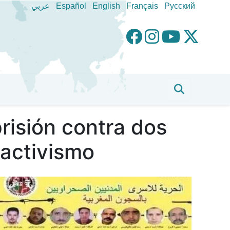
عربي
Español
English
Français
Pусский
risión contra dos
 activismo