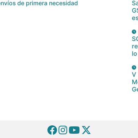
envíos de primera necesidad
Sa
G
es
S
re
lo
V
M
Ge