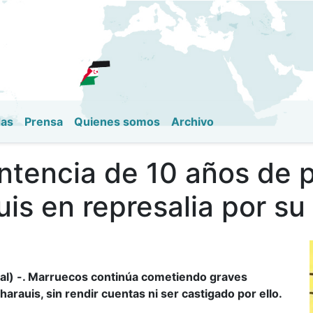
Pasar
al
contenido
principal
das
Prensa
Quienes somos
Archivo
ntencia de 10 años de p
is en represalia por su
l) -.
Marruecos
continúa cometiendo graves
harauis, sin rendir cuentas ni ser castigado por ello.