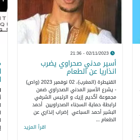
02/11/2023 - 21:36
أسير مدني صحراوي يضرب
م
انذاريا عن الطعام
ا
ا
القنيطرة (المغرب)، 02 نوفمبر 2023 (واص)
- يشرع الأسير المدني الصحراوي ضمن
ا
مجموعة أگديم إزيك و الرئيس الشرفي
أ
لرابطة حماية السجناء الصحراويين أحمد
ا
البشير أحمد السباعي إضراب إنذاري عن
ا
الطعام ...
ا
اقرأ المزيد
إ