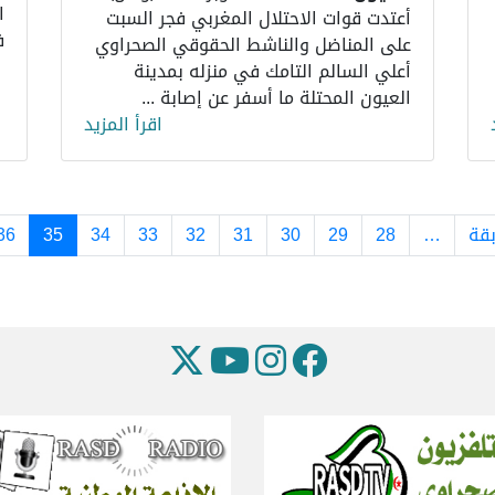
ا
أعتدت قوات الاحتلال المغربي فجر السبت
ف
على المناضل والناشط الحقوقي الصحراوي
أعلي السالم التامك في منزله بمدينة
العيون المحتلة ما أسفر عن إصابة ...
اقرأ المزيد
أولى
الصفحة السابقة
بقة
…
28
29
30
31
32
33
34
35
36