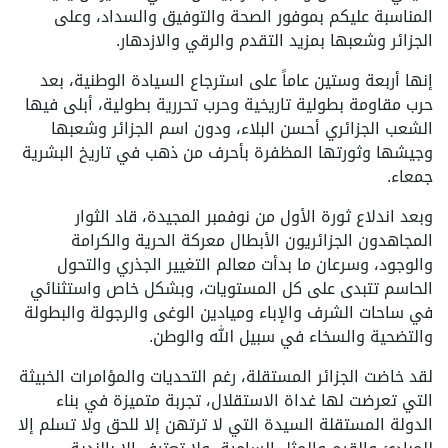
المناسبة عليكم بموفور الصحة والتوفيق والسداد، وعلى
الجزائر وشعبها بمزيد التقدم والرقي والازدهار.
إنها أربعة وستين عاماً على استرجاع السيادة الوطنية، بعد
حرب مقاومة بطولية تاريخية وحرب تحررية بطولية، أبلى فيها
الشعب الجزائري أحسن البلاء، ودون اسم الجزائر وشعبها
وجيشها وثورتها المظفرة بأحرف من ذهب في تاريخ البشرية
جمعاء.
وبعد اندلاع ثورة الأول من نوفمبر المجيدة، قاد الثوار
المجاهدون الجزائريون الأبطال معركة الحرية والكرامة
والوجود، وسرعان ما بدأت معالم التغيير الجذري والتحول
الحاسم تتبدى على كل المستويات، وبشكل خاص واستثنائي
في ساحات الشرف والإباء وميادين الوغى والرجولة والبطولة
والتضحية والسخاء في سبيل الله والوطن.
لقد خاضت الجزائر المستقلة، رغم التحديات والمؤامرات الخبيثة
التي تعرضت لها غداة الاستقلال، تجربة متميزة في بناء
الدولة المستقلة السيدة التي لا ترتهن إلا للحق ولا تسلم إلا