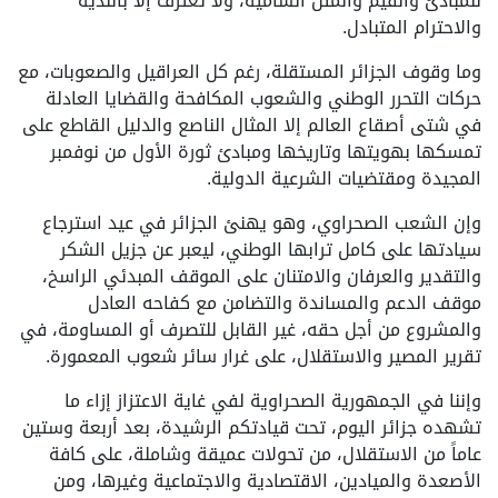
للمبادئ والقيم والمثل السامية، ولا تعترف إلا بالندية
والاحترام المتبادل.
وما وقوف الجزائر المستقلة، رغم كل العراقيل والصعوبات، مع
حركات التحرر الوطني والشعوب المكافحة والقضايا العادلة
في شتى أصقاع العالم إلا المثال الناصع والدليل القاطع على
تمسكها بهويتها وتاريخها ومبادئ ثورة الأول من نوفمبر
المجيدة ومقتضيات الشرعية الدولية.
وإن الشعب الصحراوي، وهو يهنئ الجزائر في عيد استرجاع
سيادتها على كامل ترابها الوطني، ليعبر عن جزيل الشكر
والتقدير والعرفان والامتنان على الموقف المبدئي الراسخ،
موقف الدعم والمساندة والتضامن مع كفاحه العادل
والمشروع من أجل حقه، غير القابل للتصرف أو المساومة، في
تقرير المصير والاستقلال، على غرار سائر شعوب المعمورة.
وإننا في الجمهورية الصحراوية لفي غاية الاعتزاز إزاء ما
تشهده جزائر اليوم، تحت قيادتكم الرشيدة، بعد أربعة وستين
عاماً من الاستقلال، من تحولات عميقة وشاملة، على كافة
الأصعدة والميادين، الاقتصادية والاجتماعية وغيرها، ومن