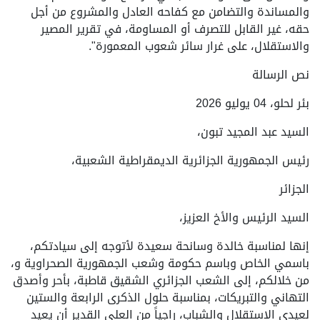
والمساندة والتضامن مع كفاحه العادل والمشروع من أجل
حقه، غير القابل للتصرف أو المساومة، في تقرير المصير
والاستقلال، على غرار سائر شعوب المعمورة".
نص الرسالة
بئر لحلو، 04 يوليو 2026
السيد عبد المجيد تبون،
رئيس الجمهورية الجزائرية الديمقراطية الشعبية،
الجزائر
السيد الرئيس والأخ العزيز،
إنها لمناسبة خالدة وسانحة سعيدة لأتوجه إلى سيادتكم،
باسمي الخاص وباسم حكومة وشعب الجمهورية الصحراوية و،
من خلالكم، إلى الشعب الجزائري الشقيق قاطبة، بأحر وأصدق
التهاني والتبريكات، بمناسبة حلول الذكرى الرابعة والستين
لعيدي الاستقلال والشباب، راجياً من العلي القدير أن يعيد