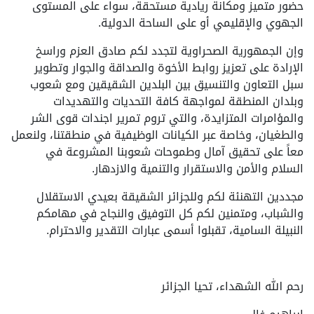
حضور متميز ومكانة ريادية مستحقة، سواء على المستوى
الجهوي والإقليمي أو على الساحة الدولية.
وإن الجمهورية الصحراوية لتجدد لكم صادق العزم وراسخ
الإرادة على تعزيز روابط الأخوة والصداقة والجوار وتطوير
سبل التعاون والتنسيق بين البلدين الشقيقين ومع شعوب
وبلدان المنطقة لمواجهة كافة التحديات والتهديدات
والمؤامرات المتزايدة، والتي تروم تمرير اجندات قوى الشر
والطغيان، وخاصة عبر الكيانات الوظيفية في منطقتنا، ولنعمل
معاً على تحقيق آمال وطموحات شعوبنا المشروعة في
السلام والأمن والاستقرار والتنمية والازدهار.
مجددين التهنئة لكم وللجزائر الشقيقة بعيدي الاستقلال
والشباب، ومتمنين لكم كل التوفيق والنجاح في مهامكم
النبيلة السامية، تقبلوا أسمى عبارات التقدير والاحترام.
رحم الله الشهداء، تحيا الجزائر