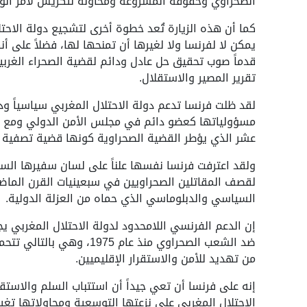
الصحراوي وحقوقه المشروعة ومحاولةً لتكريس لأمر الوا
كما أن هذه الزيارة تُعد خطوة أخرى لتشجيع دولة الاح
يمكن لا لفرنسا ولا لغيرها أن تمنحها لها، فضلاً على أ
قدماً صوب تحقيق حل عادل ودائم لقضية الصحراء الغرب
تقرير المصير والاستقلال.
لقد ظلت فرنسا تدعم دولة الاحتلال المغربي سياسياً ودب
مسؤولياتها كعضو دائم في مجلس الأمن الدولي ومع نص
عشر الذي يؤطر القضية الصحراوية كونها قضية تصفية ا
لقصف المقاتلين الصحراويين في سبعينيات القرن الماض
السياسي والدبلوماسي الذي حماه من العزلة الدولية.
إن الدعم الفرنسي اللامحدود لدولة الاحتلال المغربي يجع
ضد الشعب الصحراوي منذ عام 
من تهديد للأمن والاستقرار الإقليميين.
إنه على فرنسا أن تعي جيداً أن استتباب السلم والاستق
الاحتلال المغربي على نزعتها التوسعية ومحاولاتها تغيير