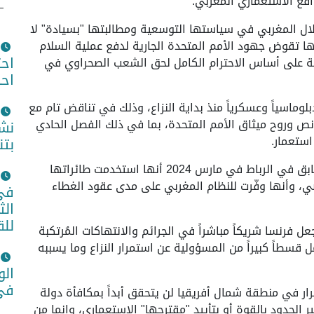
قع الاستعماري المغربي.
تلال المغربي في سياستها التوسعية ومطالبتها "بسيادة" لا
نها تقوض جهود الأمم المتحدة الجارية لدفع عملية السلام
اح
ية على أساس الاحترام الكامل لحق الشعب الصحراوي في
اح
لوماسياً وعسكرياً منذ بداية النزاع، وذلك في تناقض تام مع
 وروح ميثاق الأمم المتحدة، بما في ذلك الفصل الحادي
نشا
ستعمار.
بتن
ولقد اعترفت فرنسا نفسها علناً على لسان سفيرها السابق في الرباط في مارس 2024 أنها استخدمت طائراتها
ي، وأنها وفّرت للنظام المغربي على مدى عقود الغطاء
في 
الث
للق
ل فرنسا شريكاً مباشراً في الجرائم والانتهاكات المُرتكبة
1975، وهي بالتالي تتحمل قسطاً كبيراً من المسؤولية عن استمرار النزاع وما يسببه
الو
في 
رار في منطقة شمال أفريقيا لن يتحقق أبداً بمكافأة دولة
 الحدود بالقوة أو بتأييد "مقترحها" الاستعماري، وإنما من