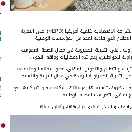
الشهيد الحافظ، 01 يوليو 2026 (واص)-وقف وفد من الشراكة الاقتصادية لتنمية أفريقيا (NEPD)، على التجربة
ر
الاطلاع التي قادته لعدد من المؤسسات الوطنية .
ا
اوية ، على التجربة الصحروية في مجال الصحة العمومية
وية للمواطنين، رغم شح الإمكانيات وواقع اللجوء .
ت
بية والتعليم والتكوين المهني، عضو الأمانة الوطنية عبد
ن التجربة الصحراوية الرائدة في مجال التربية والتعليم .
ا
ب
ملت ظروف تأسيسها، ورسالتها الأكاديمية و شراكاتها مع
و
 به في التعريف بالقضية الوطنية.
جامعة، والتحديات التي تواجهها، وآفاق عملها.