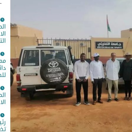
الم
الا
الت
ممث
دائ
للض
الم
الا
رئي
تضا