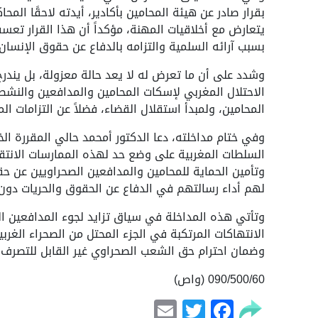
بقرار صادر عن هيئة المحامين بأكادير، أيدته لاحقًا ال
يتعارض مع أخلاقيات المهنة، مؤكداً أن هذا القرار ت
بسبب آرائه السلمية والتزامه بالدفاع عن حقوق الإنسان.
وشدد على أن ما تعرض له لا يعد حالة معزولة، بل ي
الاحتلال المغربي لإسكات المحامين والمدافعين والنشط
المحامين، ولمبدأ استقلال القضاء، فضلاً عن التزامات ا
وفي ختام مداخلته، دعا الدكتور أمحمد حالي المقررة ال
السلطات المغربية على وضع حد لهذه الممارسات الانتق
وتأمين الحماية للمحامين والمدافعين الصحراويين عن ح
لهم أداء رسالتهم في الدفاع عن الحقوق والحريات دون
وتأتي هذه المداخلة في سياق تزايد لجوء المدافعين ال
الانتهاكات المرتكبة في الجزء المحتل من الصحراء الغربية
وضمان احترام حق الشعب الصحراوي غير القابل للتصرف ف
090/500/60 (واص)
Email
Facebook
Twitter