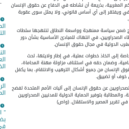
محاكم المغربية، بذريعة أن نشاطه في الدفاع عن حقوق الإنسان
عسفي ويفتقر إلى أي أساس قانوني، ولا يمثل سوى عقوبة
الم
ندرج ضمن سياسة ممنهجة وواسعة النطاق تنتهجها سلطات
الت
اء الصحراويين، في انتهاك للمبادئ الأساسية بشأن دور
لمغرب الدولية في مجال حقوق الإنسان.
الن
خاصة إلى اتخاذ خطوات عملية، في إطار ولايتها، لحث
الع
امية، وضمان حقه في استئناف مزاولة مهنة المحاماة،
الخ
قوق الإنسان من جميع أشكال الترهيب والانتقام، بما يكفل
 خوف أو تضييق.
الر
صحراويين عن حقوق الإنسان إلى آليات الأمم المتحدة لفضح
الم
، والمطالبة بتوفير الحماية الدولية للمدنيين الصحراويين
ي تقرير المصير والاستقلال. (واص)
" ا
بضم
في 