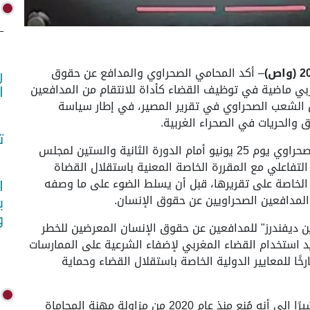
– أكد المحامي الصحراوي والمدافع عن حقوق
ر
غربي ماضية في توظيف القضاء كأداة للانتقام من المدافعين
ا
 الشعب الصحراوي في تقرير المصير، في إطار سياسة
الحريات في الصحراء الغربية.
ت
جاء ذلك في المداخلة الشفوية التي ألقاها المحامي الصحراوي يوم 25 يونيو أمام الدورة الثانية والستين لمجلس
 التفاعلي مع المقررة الخاصة المعنية باستقلال القضاة
 الخاصة على تقريرها، قبل أن يسلط الضوء على ما وصفه
ا
 المدافعين الصحراويين عن حقوق الإنسان.
ب
و
ين ديفندرز" للمدافعين عن حقوق الإنسان المعرضين للخطر
مع تزايد استخدام القضاء المغربي لإضفاء الشرعية على الممارسات
خًا للمعايير الدولية الخاصة باستقلال القضاء وحماية
وفي هذا السياق، استعرض حالي قضيته الشخصية، مشيرًا إلى أنه مُنع منذ عام 2020 من مزاولة مهنة المحاماة