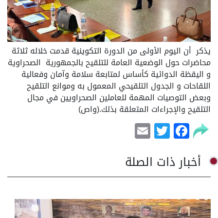
يذكر أن اليوم الأولى من الدورة التكوينية قدمت خلاله ثلاثة
محاضرات حول الوضعية العامة للتلقيح بالجمهورية الصحراوية
و اليقظة الدوائية كأساس لمتابعة سلامة وآمان وفعالية
اللقاحات و الجدول التلقيحي المعمول به وموانع التلقيح
وبعض التوصيات المهمة للعاملين الصحراويين في مجال
التلقيح والإجراءات المتعلقة بذلك.(واص)
Email
Facebook
Twitter
أخبار ذات الصلة