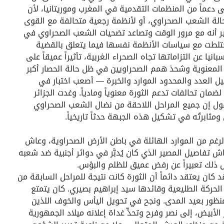
عماً من المنظمات التقدمية في المغرب وموريتانيا، لأن
حالة الشعب الصحراوي، أو لأنظمة رجعية متحالفة مع القوى
ير أنه مع مرور الوقت وتصاعد تضحيات الشعب الصحراوي في
ختلطت مع سياسات الأنظمة نفسها فيما يتعلق بالقضية
نيا عن التزاماتها تجاه الصحراء الغربية، تأثيراً عميقاً على
 المعنوية وشحذ همم الصحراويين في ظل حالة الحصار أكبر
 العدد والمحدود الموارد والخبرة — أصعب اختبار في
ان تحالفات تدعم الثورة معنوياً ومادياً. وغدت الجزائر
 القول إن جميع المراحل اللاحقة من نضال الشعب الصحراوي
مثابرتُه في تشكيل هذه الجبهة حدثاً تاريخياً.
رغم من الموارد الهائلة في باطن الأرض الصحراوية، وعاش
تفاصيل المصير الذي كان يُدبَّر في دوائر أجنبية ضد شعبه
عل ذلك تعبيراً عن رفض عميق للظلم والبؤس.
د كان يعتقد دائماً أن الثورة كانت نتيجة للمراحل السابقة من
 الحركة الطليعية وقائدها سيد إبراهيم بصيري. كان يتمتع
منظور بعيد المدى. ونجح في تحويل اليأس والخوف اللذين
الأبيض، إلى نصر وفرح وتحدٍّ غداة إعلانه ميلاد الجمهورية