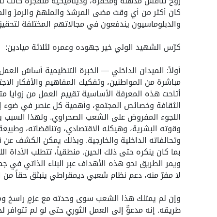
روح تنافس مذهلة ومحفزة، وديناميكية متفجرة كانت نت
كان أكثر من أي وقت مضى المرشدَ والملهمَ والرمزَ والمث
والدبلوماسيون يندفعون في مجالاتهم المختلفة لتحقيق إ
كرّس الشهيد الولي خير جهوده وعمره لثلاثة ميادين:
أولاً: الميدان الداخلي — الخبرة التنظيمية أساسُ العمل
مباشرة من المواطنين، وتفكيك المفاهيم والأفكار الاجتم
أتاحت هذه المعرفة الأساسية تقييم العمل من زوايا مت
الثقافة وخصائص المجتمع، وأهمية كل عنصر في ضوء إمكان
اللجوء المفروض على الشعب الصحراوي. ولهذا السبب يجب
وقوته البشرية، وهيكله الاقتصادي، وتناقضاته، وطبيعة
وتحالفاته الداخلية والخارجية. وبذلك يمكن الكشف عن ن
بما كان ينكره حتى ذلك الحين. منطقياً، تتطلب الأداة
ويمر الطريق نحو هذه الأهداف عبر البناء الذاتي في جميع
لا مفرّ منه، دعم نظام شعبي ديمقراطي ينبثق حقاً من ال
وإن لم يمتلك هذا الشعب سوى وحدته مع عزمٍ راسخ و
طريقه. إنه مدعوٌّ إلى العمل الثوري حتى لو لم تتوافر ل