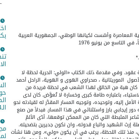
اخت
بكو
ية المعاصرة وأسّست لكيانها الوطني، الجمهورية العربية
ي التاسع من يونيو 1976
تن
*
الا
ثة عقود. وفي مقدمة ذلك الكتاب «الولي: الحرية لحظة لا
أصول الموريتانية ، صحراوي الهوى و الهوية، الراحل أحمد
الس
ة، كان هبة من الخالق لهذا الشعب في لحظة فريدة من
حول
ستياء، باعتباره طامة كبرى وخسارة لا تُعوَّض. كان لدى
الص
مل إليه، وتوحيده، وتوجيه المسار المقدَّر له لقيادته نحو
الـ14
دور إيجابي بارز واستثنائي في هذا المسار. فبدلاً من صنع
اعر المثبطة التي كان من الممكن توقعها، أدّى الألمُ
ة إرث الشهيد واتباع قدوته، وان نكون جديرين بتضحيته.
مجم
 منذ تلك اللحظة، يرغب في أن يكون «ولي». ومن هنا نشأت
لمص