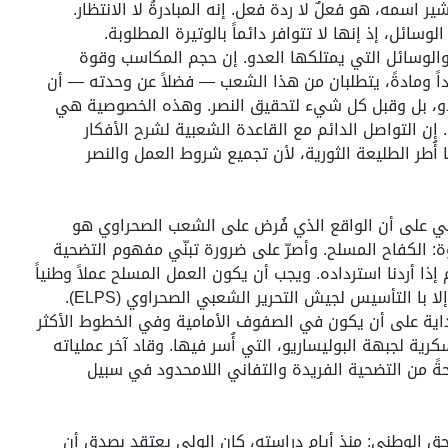
 اسمه، هو فعلٌ لا ردة فعل. إنه المبادرةُ لا الانتظار.
سائل، إذ إنها لا تتوافر دائماً بالوتيرة المطلوبة.
والوسائل التي يمتلكها العدو. إن حجم المكاسب وقوة
ً ومادةً، يتطلبان من هذا الشعب — فضلاً عن وحدته — أن
دو، بل وقبل كل شيء لتحقيق النصر. وهذه الخصوصية هي
إن التواصل الدائم مع القاعدة الشعبية لشرح الأفكار
ُطر الطليعة الثورية، لأن تجميع شروط العمل والنصر
لولي على أن الواقع الذي فُرض على الشعب الصحراوي هو
: الكفاح المسلح. وأصرّ على ضرورة تبنّي مفهوم التضحية
ا أردنا استرداده. ويجب أن يكون العمل المسلح عملاً وطنياً
منظماً خالياً من أي ارتجال أو عفوية، وهو ما لن يتحقق إلا با التأسيس لجيش التحرير الشعبي الصحراوي (ELPS).
لبداية على أن يكون في الصفوف الأمامية وفي الخطوط الأكثر
رية لجبهة البوليساريو، التي أُسر فيها. وقاد آخر عملياته
فحةً من التضحية الفريدة والتفاني اللامحدود في سبيل
الحق الوطني: منذ أيام دراسته، كان الولي يعتقد بصدق أن