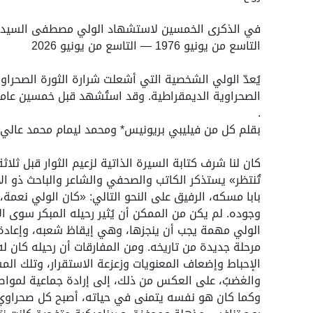
في الذكرى الخمسين لاستشهاد الولي مصطفى السيد
التاسع من يونيو 1976 — التاسع من يونيو 2026
يُعدّ الولي الشخصية التي أشعلت شرارة الثورة الصحراو
الصحراوية الديمقراطية. وقد استُشهد قبل خمسين عاماً، ف
.
بقلم كل من فيليبي بريونيس* ومحمد ليمام محمد عالي.
كان لنا شرف كتابة السيرة الذاتية لزعيم الثوار قبل ثلا
تُنتظر» يستذكر الكاتب والصحفي والشاعر والباحث ذو ال
بابا مسكه، الرفيق على النحو التالي: «كان الولي نعم
وجوده. لم يكن من الممكن أن يُثير رحيله المبكر سوى الا
الولي مهمة يجب أن ينجزها، وهي إيقاظ شعبه، وإعادة الأ
مرحلة جديدة من تاريخه. ومن المفارقات أن رحيله كان له 
الإحباط وإضعاف المعنويات وزعزعة الاستقرار، وتلك المش
والغضبُ، على العكس من ذلك، إلى إرادة جماعية لمواصل
وكما كان هو نفسه يتمنى في حياته، أصبح كل صحراوي،