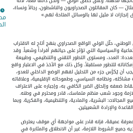
ائجها مذهلة. وعلى خطى الولي — ولكن دائماً معه، لأنه
الَ — كان المقاتلون الصحراويون والناشطون، رجالاً ونساءً،
نجازات لا مثيل لها بالوسائل المتاحة لهم.»
مدي
الص
 الوطني، حلّل الولي الواقع الصحراوي بنهج أتاح له الاقتراب
اعية والسياسية التي تؤثر على حياتهم أفراداً وشعباً. وقد
عددة: العدد، ومستوى التطور التقني والتنظيمي، وطبيعة
اته للتطور مستقبلاً. وكل ذلك مع الأخذ في الاعتبار واقع
 أن يُكرَّس جزء من التحليل لفهم الوضع الداخلي للعدو،
 مشاكله، ونظامه السياسي، وطموحاته الإقليمية، وعلاقاته
قاط ضعفه وإلحاق الضرر الكافي به، وإجباره على الاعتراف
 اللازمة وجود شعب منظم متماسك، قادر ومحترم في وطنه.
 المجالات: البشرية، والمادية، والتنظيمية، والفكرية. وبما
قاعدة والإرادة الشعبيتين.
معرفة عميقة، فإنه قادر على مواجهة أي موقف يعترض
ديه جميع الشروط اللازمة، غير أن الانطلاق والمثابرة في