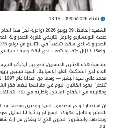
ثلاثاء 09/06/2026 - 13:15
الشهيد الحافظ، 09 يونيو 2026
جبهة البوليساريو والرمز التاريخي للثورة الصحراوية ا
لواءها لا تزال حيّة، والشعب الذي أيقظ وعيه السياسي ل
بمناسبة هذه الذكرى الخمسين، نضع بين أيديكم الترجمة 
العام لدى المحكمة العليا الإسبانية، السيد فيليبي بري
محمد
تُنتظر". يعود الكاتبان اليوم في مقالهما ليضعا فكر ا
ومقاربته في الكفاح المسلح، ونظرته في بناء التحالفات،
ان استذكار الولي مصطفى السيد وبصيري ومحمد عبد الع
للتفكير والتأمل. فهؤلاء الرموز لم يتركوا لنا تماثيل نعبد
ونجددها. والمشروع التحرري الذي لا يتغذى من إرث شهدا
روح.