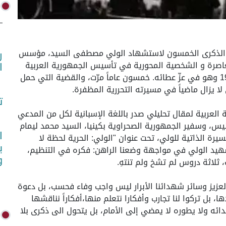
 (واص)- تحلّ هذا العام الذكرى الخمسون لاستشهاد الولي مصطفى السيد، مؤسس
ر
لمعاصرة و الشخصية المحورية في تأسيس الجمهورية العربية
ا
الصحراوية،الذي سقط شهيداً في التاسع من يونيو 1976 وهو في عزّ عطائه. خمسون عاماً مرّت، والقضية التي حمل
ا يزال ماضياً في مسيرته التحررية المظفرة.
ت
العربية لمقال تحليلي صدر باللغة الإسبانية لكل من المدعي
ونيس، وسفير الجمهورية الصحراوية بكينيا، السيد محمد ليمام
ا
 عالي سيد البشير — وهما من أهدانا عام 1997 السيرة الذاتية للولي، تحت عنوان "الولي: الحرية لحظة لا
ب
لشهيد الولي في مواجهة وضعنا الراهن: فكره في التنظيم،
و
 ثلاثة دروس لم تشخ ولم تنتهِ.
زيز وسائر شهدائنا الأبرار ليس واجب وفاء فحسب، بل دعوة
ها، بل تركوا لنا تجارب وأفكارا نتعلم منها،أفكاراً نناقشها
ئه ولا يطوره لا يمضي إلى الأمام، بل يتحول الى ذكرى بلا