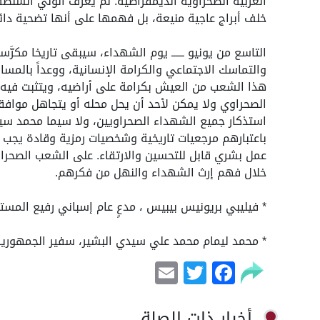
العربية الصحراوية الديمقراطية. لم يعرف الولي السلطة
خلف أبراج عاجية منيعة، بل فهمها على أنها تضحية دائمة
التاسع من يونيو ــــــ يوم الشهداء، سيبقى تاريخا مكرَّس
والتماسك الاجتماعي والكرامة الإنسانية، ووعداً بالم
هذا الشعب من العيش بكرامة على أراضيه، ويتثبت فيه ال
الصحراوي ولا يمكن لأحد أن يحل محله أو يتجاهل موافقت
استذكار جميع الشهداء الصحراويين، ولا سيما محمد سي
باعتبارهم مرجعيات تاريخية وشخصيات رمزية وقادة يجب
عمل بشري قابل للتحسين والارتقاء. على الشعب الصحراوي 
خلال فهم إرث الشهداء والنهل من فكرهم.
* فيليبي بريونيس بيبيس ، مدعٍ عام إسباني رفيع المست
* محمد ليمام محمد علي سيدي البشير، سفير الجمهورية
Email
Facebook
Twitter
أخبار ذات الصلة