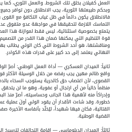
العمل كفيلان بخلق تلك الشروط. والعمل الثوري، كما يشير
وبحكم طبيعتها الثورية، يجب الانطلاق دون توافر جميع الو
فالانطلاق يكون دائماً في ظل غياب التكافؤ مع القوى 
التماسك اللازمة لتحقيقها في مواجهة عدو متفوق عددا
يتمتع بخصوصية استثنائية، ليس فقط لموازنة هذا الع
قوة التنظيم التي يمكنها ضمان هذا القدر من التصميم. 
ومناقشتها، هو أحد الشروط التي كان الولي يطالب بها أ
النهائي يعتمد إلى حد كبير على قدرات هذه الكوادر.
ثانياً: الميدان العسكري — أداة العمل الوطني: أصرّ ا
واقع ظالم مهين يجب رفضه من خلال الوسيلة الأكثر قوة
القصوى، لأن اغتصاب حق كالحرية يستوجب السخاء بالدم إذ
وإدراكاً منه لأهمية هذا الجانب وحساسيته، أصرّ منذ ا
خطورة. وقد شاءت الأقدار أن يقود الولي أولَ عملية عسك
القتالية، فكان فيها شهيداً، ليُخلّد بأنفاسه الأخيرة ص
القضية الوطنية.
ثالثاً: الميدان الدبلوماسي — إقامة التحالفات لترسيخ 