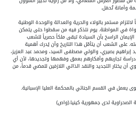
 من منظور العرش المتعالي، ولا من زاوية تدبير الشؤون
 وأمانة تُحمَل.
اً لالتزام مستمر بالولاء والحرية والعدالة والوحدة الوطنية
ساواة في المواطنة. يوم نتذكر فيه من سقطوا حتى يتمكن
إيمان الراسخ بأن السيادة تبقى ملكاً حصرياً للشعب
ه. على الشعب أن يتأمّل هذا التاريخ وأن يُدرك أهمية
د إبراهيم بصيري، والولي مصطفى السيد، ومحمد عبد العزيز،
 دراسة تجاربهم وأفكارهم بعمق وفهمها وتجديدها، لأن أي
أن يختار التجديد والنقد الذاتي اللازمَين للمضي قدماً، من
وى يعمل في القسم الجنائي بالمحكمة العليا الإسبانية.
 الصحراوية لدى جمهورية كينيا.(واص)