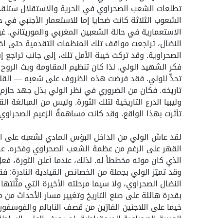
تطلعات الشعب الصحراوي في الحرية والاستقلال ستلقى د
الشعوب الثلاثة كانت ضحايا إما للاستعمار الأجنبي في 
الاستعمارية في حالة الشعبين المغربي والموريتاني. غ
النضال، تراجعت مواقف تلك المنظمات التقدمية حتى ا
الصحراوية. وقد تركت خيبة الأمل تلك، إلى جانب تراجع إسبا
فكر الشهيد الولي. لذا كان تنظيم المقاومة وبث الروح
تحدٍّ للولي. فقد فرضت هذه الظروف على شعبه — القليل
تاريخه. فكان من الضروري في نظر الولي بذل جهد حازم لضم
وليبيا الدرع التاريخية لتلك الثورة. وليس من المبالغة
تأثرت بهذا الواقع. وقد كانت مساهمةُ الزعيم الصحراوي و
لقد عاش الولي من الداخل البؤس المادي لشعبه على ال
القهر على الرغم من عظمة الشعب الصحراوي وفخره. عاش 
الذي كان موته مخططاً له. لذلك، عندما أعلن الثورة، ف
وقد تميّز الولي بجملة من الخصائص القيادية النادرة: فق
النضال الصحراوي، ولا سيما مرحلته الأخيرة التي مثّلتها
بقدرة هائلة على صنع التاريخ وتغيير مسار الأحداث من 
خيما على اللاجئين الفارّين من قصف النابالم والفوسفور 