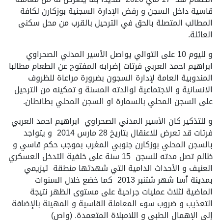
قاسية داخل السجن و رفض الإدارة السجنية بوزكارن لكافة
المطالب المتصلة بالحق في الترحيل بالقرب من محل سكنى
العائلة.
و لليوم 10 على التوالي يواصل الأسير المدني الصحراوي
ابراهيم احمد العربي فرتات إضرابه المفتوح عن الطعام مطالبا
المندوبية العامة لإدارة السجون بضرورة مراعاة للظروف
الانسانية و الاجتماعية لوالدته المسنة و تمكينه من الترحيل
على السجن المحلي بالسمارة او السجن المحلي بطانطان.
و للتذكير كان الأسير المدني الصحراوي ابراهيم احمد العربي
فرتات قد تعرض للاعنقال بتاريخ 28 مارس 2014 و يتواجد
بالسجن المحلي بوزكارن جنوبي المغرب بموجب حكم قاسي و
ظالم تصل مدته للسجن 15 سنة على خلفية التدخل العسكري
العنيف و الأحداث الدامية التي شهدتها منطقة تيزيمي
بمدينة ٱسا شهر شتنبر 2013 كما خضع خلال السنوات
الماضية لثلاث عمليات جراحية على مستوى الظهر نتيجة
التعذيب و ضروب سوء المعاملة القاسية و المهينة بالإضافة
إلى الإهمال الطبي و اللامبلاة المتعمدة. (واص)