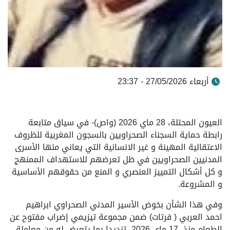
أربعاء 27/05/2026 - 23:37
العيون المحتلة، 28 ماي 2026 (واص)- في سياق متابعة
رابطة حماية السجناء الصحراويين بالسجون المغربية للظروف
الاعتقالية المهينة و غير الانسانية التي يعاني منها الأسرى
المدنيين الصحراويين في ظل تعرضهم للاستهداف الممنهج
و كل أشكال التمييز العنصري و المنع من حقوقهم الأساسية
و المشروعة.
وفي هذا الشأن بخوض الأسير المدني الصحراوي ابراهيم
احمد العربي ( فرتات) ضمن مجموعة تيزيمي إضراب مفتوح عن
الطعام منذ 17 ماي 2026 تنديدا بما يتعرض له من معاملة