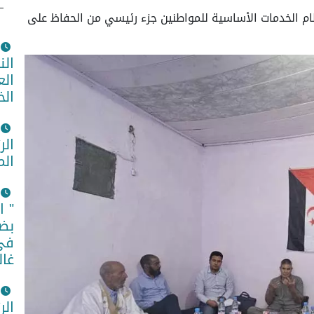
م الخدمات الأساسية للمواطنين جزء رئيسي من الحفاظ على
الن
الع
الخ
الر
الم
" ا
بضم
في 
غال
الر