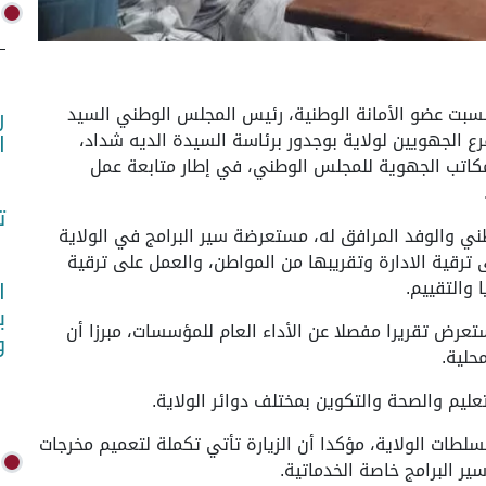
- عقد مساء اليوم السبت عضو الأمانة الوطنية، رئيس المجلس الوطني السيد
ر
 الجهويين لولاية بوجدور برئاسة السيدة الديه شداد،
ا
مكاتب الجهوية للمجلس الوطني، في إطار متابعة عمل
ت
ني والوفد المرافق له، مستعرضة سير البرامج في الولاية
ترقية الادارة وتقريبها من المواطن، والعمل على ترقية
 والتقييم.
ا
ب
تعرض تقريرا مفصلا عن الأداء العام للمؤسسات، مبرزا أن
و
حلية.
ليم والصحة والتكوين بمختلف دوائر الولاية.
لطات الولاية، مؤكدا أن الزيارة تأتي تكملة لتعميم مخرجات
ير البرامج خاصة الخدماتية.