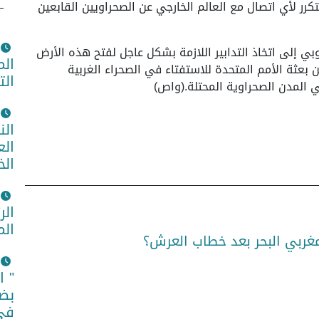
كرر لأي اتصال مع العالم الخارجي عن الصحراويين القابعين
وبي إلى اتخاذ التدابير اللازمة بشكل عاجل لفتح هذه الأرض
الم
ين بعثة الأمم المتحدة للاستفتاء في الصحراء الغربية
الت
 المدن الصحراوية المحتلة.(واص)
الن
الع
الخ
الر
الم
مغربي البحر بعد خطاب العرش؟
" ا
بضم
في 