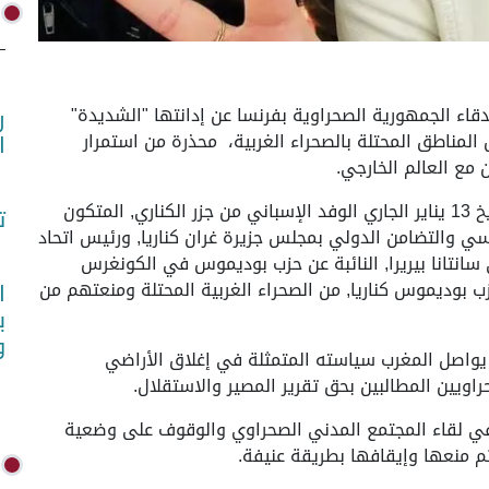
) - أعربت جمعية أصدقاء الجمهورية الصحراوية بفرنسا عن إدانتها "الشديدة"
ر
المناطق المحتلة بالصحراء الغربية، محذرة من استمرار
ا
مع العالم الخارجي.
وجاء في بيان للجمعية أن السلطات المغربية طردت بتاريخ 13 يناير الجاري الوفد الإسباني من جزر الكناري, المتكون
ت
سي والتضامن الدولي بمجلس جزيرة غران كناريا, ورئيس اتحاد
انتانا بيريرا, النائبة عن حزب بوديموس في الكونغرس
حزب بوديموس كناريا, من الصحراء الغربية المحتلة ومنعتهم من
ا
ب
و
ضاف البيان أنه في هذه الأيام الأولى من عام 2026, يواصل المغرب سياسته المتمثلة في إغلاق الأراضي
اويين المطالبين بحق تقرير المصير والاستقلال.
م في لقاء المجتمع المدني الصحراوي والوقوف على وضعية