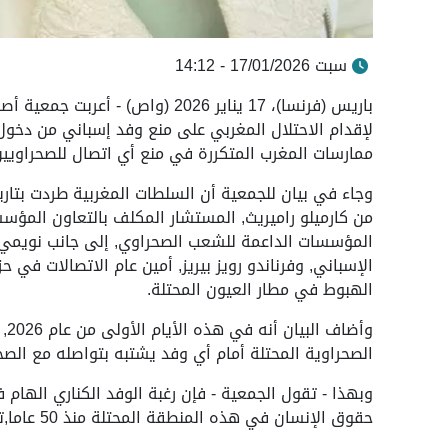
سبت 17/01/2026 - 14:12
باريس (فرنسا)، 17 يناير 2026 (واص
لإقدام الاحتلال المغربي على منع وفد إسباني من دخول 
ممارسات المغرب المتكررة في منع أي اتصال للصحراويين 
من كارميلو راميريث, المستشار المكلف بالتعاون المؤس
المؤسسات الداعمة للشعب الصحراوي, إلى جانب نويمي س
الإسباني, وفرناندو رويز بيريز, أمين عام الاتصالات في 
الهبوط في مطار العيون المحتلة.
وأ
الصحراوية المحتلة أمام أي وفد يشتبه بتواصله مع الصحر
وبهذا - تقول الجمعية - فإن رغبة الوفد الكناري الها
حقوق الإنسان في هذه المنطقة المحتلة منذ 50 عاما,تم منعها وإيقافها بطريقة عنيفة.