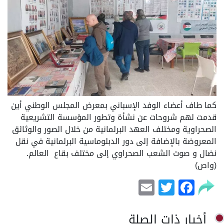
كما طاف أعضاء الوفد الإسباني بمعرض المجلس الوطني أين
قدمت لهم شروحات عن نشأة وتطور المؤسسة التشريعية
الصحراوية ومختلف العهد البرلمانية من خلال الصور والوثائق
المعروضة بالإضافة إلى دور الدبلوماسية البرلمانية في نقل
نضال و صوت الشعب الصحراوي إلى مختلف بقاع العالم.
(واص)
Email
Facebook
Twitter
أخبار ذات الصلة