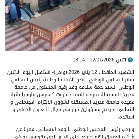
اثنين 12/01/2026 - 18:14
الشهيد الحافظ ، 12 يناير 2026 (واص)- استقبل اليوم الاثنين
بمقر المجلس الوطني، عضو الامانة الوطنية رئيس المجلس
الوطني السيد حمة سلامة وفد رفيع المستوى من جامعة
مدريد المستقلة تقوده الاستاذة روث كامبوس قارسيا نائبة
عميدة جامعة مدريد المستقلة لشؤون الالتزام الاجتماعي و
الثقافي و يضم مسؤولين كبار في مجال التعاون الدولي و
اساتذة.
و رحب رئيس المجلس الوطني بالوفد الإسباني، معربا عن
شكره العميق لهم جميعا على الدور الذي يقومون به في