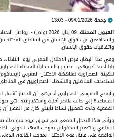
جمعة 09/01/2026 - 13:03
العيون المحتلة،
09 يناير 2026 (واص) - يوا
والمدافعين عن حقوق الإنسان في المناطق المحتلة من ا
واتفاقيات حقوق الإنسان.
وفي هذا الإطار، فرض الاحتلال المغربي يوم الثلاثاء، 
بابا أحمد أدويهي، عضو رابطة حماية السجناء الصحراوي
للهيئة الصحراوية لمناهضة الاحتلال المغربي (ايساكوم
تستهدف المناضلين والنشطاء الصحراويين في المناطق ا
وأوضح الحقوقي الصحراوي أدويهي أن الحصار "شمل انتشار
المساعدة إلى جانب عناصر أمنية واستخباراتية التي طوق
القمعية جاءت لتعطيل نشاط تأبيني كان من المقرر أن 
ويأتي هذا التدخل القمعي في سياق قيود متواصلة تفر
السلمي والتعبير المكفولين بموجب العهد الدولي الخاص
الواقعة على عاتق قوة الاحتلال بموجب القانون الدولي 