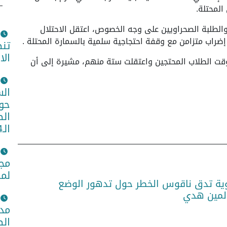
المحتلة.
طلبة الصحراويين على وجه الخصوص، اعتقل الاحتلال
ضراب متزامن مع وقفة احتجاجية سلمية بالسمارة المحتلة .
تن
الا
ت الطلاب المحتجين واعتقلت ستة منهم، مشيرة إلى أن
الس
حول
الص
الـ14
مجم
لمص
ية تدق ناقوس الخطر حول تدهور الوضع
لمين هدي
مدي
الص