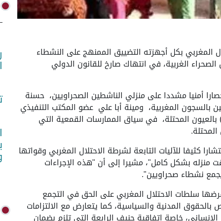
صل الاحتلال المغربي بكل أجهزته التضييق الممنهج على النشطاء
ر
لصحراء الغربية، في انتهاك صارخ للقانون الدولي
ا
حصارا أمنيا مشددا على منزلي الناشطين الصحراويين، حسنة
ت
ين بالسجون المغربية، ومينة أبا علي عضو المكتب التنفيذي
) بالعيون المحتلة، في سياق الممارسات القمعية التي
لمحتلة.
ا
ب
ا كثيفا للآليات التابعة لشرطة الاحتلال المغربي وقواتها
و
ت منزله بشكل كامل"، مشيرا إلى أن "هذه الإجراءات
يجمع نشطاء صحراويين".
ضها سلطات الاحتلال المغربي على الحق في التجمع
 بالحقوق المدنية والسياسية، كما يتعارض مع الالتزامات
الإنساني، خاصة اتفاقية جنيف الرابعة التي تلزم بضمان