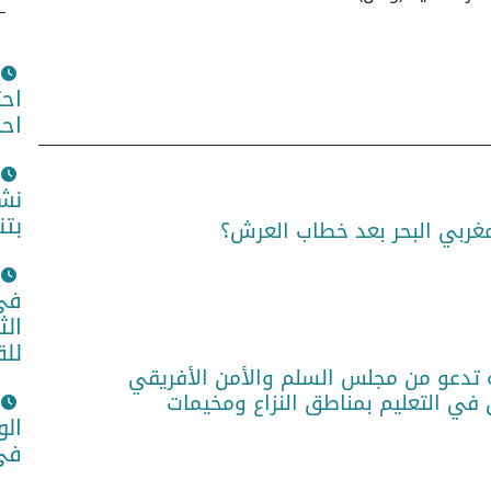
اح
اح
نشا
بتن
مغربي البحر بعد خطاب العرش؟
في 
الث
للق
 تدعو من مجلس السلم والأمن الأفريقي
 في التعليم بمناطق النزاع ومخيمات
الو
في 