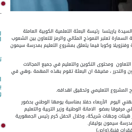
ليوم الأربعاء السيدة ياريتسا رئيسة البعثة التعلمية الكوبية العاملة
ر
السمارة تعتبر النموذج المثالي والرمز للتعاون بين الشعوب
ا
ة وفنزويلا وكوبا فيما يتعلق بمشروع التعليم بمدرسة سيمون
ت
التعاون ومحتوى التكوين والتعليم في جميع المجالات
اون والتحرر ، مضيفة ان البعثة تقوم بهذه المهمة ،وهي في
ا
ب
اح المشروع التعليمي وتحقيق اهدافه.
و
لمهني اليوم الأربعاء حفلا بمناسبة يومها الوطني بحضور
ي مرفوقا بعضو الامانة الوطنية وزير التربية والتعليم
ر هيئات وجهات شريكة، وخلال الحفل كرم رئيس الجمهورية
بمدرسة سيمون بوليفار.
قرات فنية.(واص)