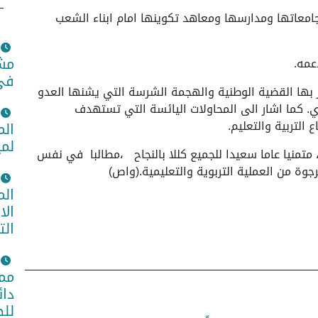
امعاتها ومدارسها ومعاهد تكوينها امام ابناء الشعب
مشا
عمه.
في 
 بها القضية الوطنية والهجمة الشرسة التي يشنها العدو
. كما اشار الى المحاولات اليائسة التي تستهدف
لتربية والتعليم.
الم
لمي
متمنيا عاما سعيدا للجميع كللا بالنجاح ،مطالبا في نفس
جوة من العملية التربوية والتعليمية.(واص)
الم
الا
الت
ممث
دائ
للض