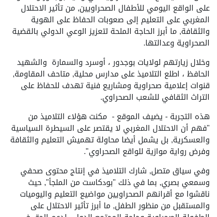
على الواقع اليومي للأطفال الصحراويين, من تأثير الاحتلال
المغربي على التعليم إلى صعوبات الحفاظ على الهوية
والثقافة, ما أبرز الحاجة الملحة لتعزيز الوعي الدولي بالقضية
الصحراوية وعدالتها.
وخلال زيارتهم لولايات بوجدور ، أوسرد والسمارة والشهيد
الحافظ ، اطلع التلاميذ على مدارس محلية, متاحف المقاومة,
قنوات إعلامية صحراوية ومشاريع فنية تهدف للحفاظ على
التراث الثقافي للشعب الصحراوي.
هذه التجربة - يضيف الموقع - مكنت هؤلاء التلاميذ من
"فهم أن الاحتلال المغربي لا يقتصر على السيطرة السياسية
والعسكرية, بل يشمل أيضا محاولة تهميش التعليم والثقافة
وفرض رواية موازية للواقع الصحراوي".
وفي سياق متصل, شارك التلاميذ في إنتاج محتوى صحفي
وسمعي بصري, بما في ذلك "بودكاست من الملجأ", حيث
ناقشوا مع أقرانهم الصحراويين مواضيع التعليم واليوميات
والمستقبل من منظور الطفل, ما أبرز تأثير الاحتلال على