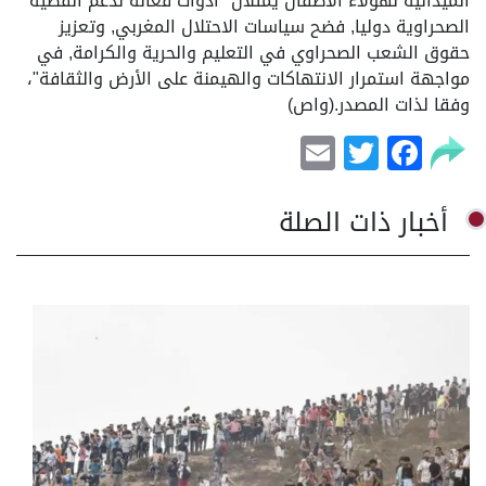
الميدانية لهؤلاء الأطفال يمثلان "أدوات فعالة لدعم القضية
الصحراوية دوليا, فضح سياسات الاحتلال المغربي, وتعزيز
حقوق الشعب الصحراوي في التعليم والحرية والكرامة, في
مواجهة استمرار الانتهاكات والهيمنة على الأرض والثقافة"،
وفقا لذات المصدر.(واص)
Email
Facebook
Twitter
أخبار ذات الصلة