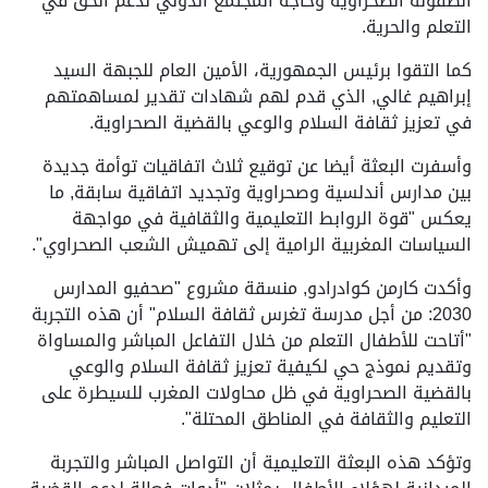
الطفولة الصحراوية وحاجة المجتمع الدولي لدعم الحق في
التعلم والحرية.
كما التقوا برئيس الجمهورية، الأمين العام للجبهة السيد
إبراهيم غالي, الذي قدم لهم شهادات تقدير لمساهمتهم
في تعزيز ثقافة السلام والوعي بالقضية الصحراوية.
وأسفرت البعثة أيضا عن توقيع ثلاث اتفاقيات توأمة جديدة
بين مدارس أندلسية وصحراوية وتجديد اتفاقية سابقة, ما
يعكس "قوة الروابط التعليمية والثقافية في مواجهة
السياسات المغربية الرامية إلى تهميش الشعب الصحراوي".
وأكدت كارمن كوادرادو, منسقة مشروع "صحفيو المدارس
2030: من أجل مدرسة تغرس ثقافة السلام" أن هذه التجربة
"أتاحت للأطفال التعلم من خلال التفاعل المباشر والمساواة
وتقديم نموذج حي لكيفية تعزيز ثقافة السلام والوعي
بالقضية الصحراوية في ظل محاولات المغرب للسيطرة على
التعليم والثقافة في المناطق المحتلة".
وتؤكد هذه البعثة التعليمية أن التواصل المباشر والتجربة