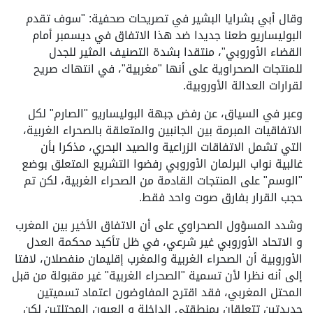
وقال أبي بشرايا البشير في تصريحات صحفية: "سوف تقدم
البوليساريو طعنا جديدا ضد هذا الاتفاق في ديسمبر أمام
القضاء الأوروبي"، منتقدا بشدة التصنيف المثير للجدل
للمنتجات الصحراوية على أنها "مغربية"، في انتهاك صريح
لقرارات العدالة الأوروبية.
وعبر في السياق، عن رفض جبهة البوليساريو "الصارم" لكل
الاتفاقيات المبرمة بين الجانبين والمتعلقة بالصحراء الغربية،
التي تشمل الاتفاقات الزراعية والصيد البحري، مذكرا بأن
غالبية نواب البرلمان الأوروبي رفضوا التشريع المتعلق بوضع
"الوسم" على المنتجات القادمة من الصحراء الغربية، لكن تم
حجب القرار بفارق صوت واحد فقط.
وشدد المسؤول الصحراوي على أن الاتفاق الأخير بين المغرب
و الاتحاد الأوروبي غير شرعي، في ظل تأكيد محكمة العدل
الأوروبية أن الصحراء الغربية والمغرب إقليمان منفصلان، لافتا
إلى أنه نظرا لأن تسمية "الصحراء الغربية" غير مقبولة من قبل
المحتل المغربي، فقد اقترح المفاوضون اعتماد تسميتين
جديدتين تتعلقان بمنطقتي الداخلة و العيون المحتلتين لكن