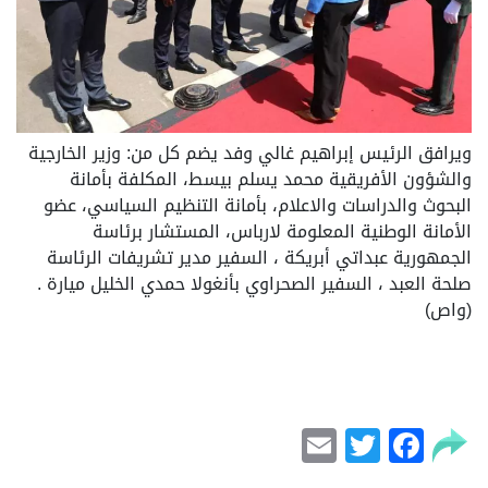
ويرافق الرئيس إبراهيم غالي وفد يضم كل من: وزير الخارجية
والشؤون الأفريقية محمد يسلم بيسط، المكلفة بأمانة
البحوث والدراسات والاعلام، بأمانة التنظيم السياسي، عضو
الأمانة الوطنية المعلومة لارباس، المستشار برئاسة
الجمهورية عبداتي أبريكة ، السفير مدير تشريفات الرئاسة
صلحة العبد ، السفير الصحراوي بأنغولا حمدي الخليل ميارة .
(واص)
Email
Facebook
Twitter