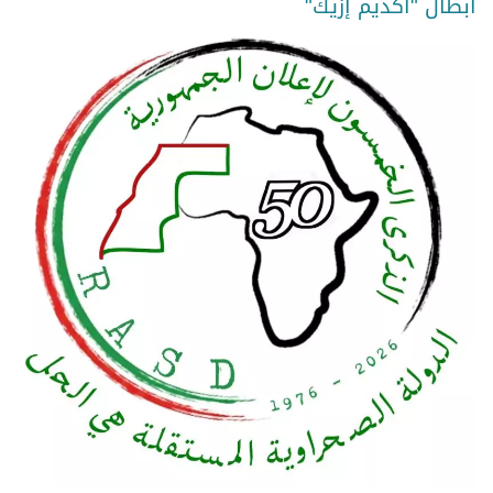
أبطال "أكديم إزيك"