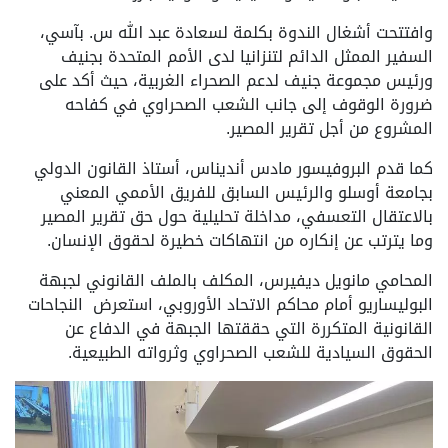
وافتتحت أشغال الندوة بكلمة لسعادة عبد الله س. بآسي،
السفير الممثل الدائم لتنزانيا لدى الأمم المتحدة بجنيف
ورئيس مجموعة جنيف لدعم الصحراء الغربية، حيث أكد على
ضرورة الوقوف إلى جانب الشعب الصحراوي في كفاحه
المشروع من أجل تقرير المصير.
كما قدم البروفيسور مادس أنديناس، أستاذ القانون الدولي
بجامعة أوسلو والرئيس السابق للفريق الأممي المعني
بالاعتقال التعسفي، مداخلة تحليلية حول حق تقرير المصير
وما يترتب عن إنكاره من انتهاكات خطيرة لحقوق الإنسان.
المحامي مانويل ديفيرس، المكلف بالملف القانوني لجبهة
البوليساريو أمام محاكم الاتحاد الأوروبي، استعرض النجاحات
القانونية المتكررة التي حققتها الجبهة في الدفاع عن
الحقوق السيادية للشعب الصحراوي وثرواته الطبيعية.