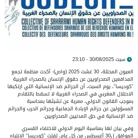
سبت 30/08/2025 - 23:10
العيون المحتلة، 30 غشت 2025 (واص)- أكدت منظمة تجمع
المدافعين الصحراويين عن حقوق الإنسان بالصحراء الغربية
"كوديسا"، يوم السبت، أن الجرائم ضد الإنسانية التي ارتكبها
الاحتلال المغربي في الصحراء الغربية لا تسقط بالتقادم
بموجب القانون الدولي، معربة عن تشبثها بمحاسبة
المسؤولين عن جرائم الإبادة الجماعية وجرائم الحرب والجرائم
ضد الإنسانية في حق المدنيين الصحراويين.
وفي بيان لها بمناسبة اليوم الدولي للاختفاء القسري
الموافق ل30 أغسطس من كل عام، لفتت "كوديسا" الانتباه