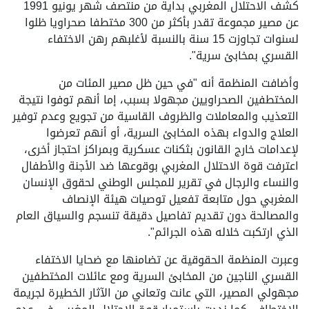
كشف الاحتلال المغربي بداية من منتصف شهر يونيو 1991
عن مصير مجموعة تقدر بأكثر من 300 مختطفا صحراويا ظلوا
لسنوات تجاوزت 15 سنة بالنسبة لأغلبهم رهن الاختفاء
القسري بمخابئ سرية".
وأضافت المنظمة أنه "في حين ظل مصير المئات من
المختطفين الصحراويين مجهولا بسبب، إما أنهم توفوا نتيجة
التعذيب والمعاملات والظروف القاسية من تجويع وعدم توفير
العلاج والدواء بهذه المخابئ السرية، أو أنهم تعرضوا
لإعدامات خارج القانون بثكنات عسكرية وبمراكز احتجاز أخرى،
اعترفت قوة الاحتلال المغربي بوقوعها ضد الأجنة والأطفال
والنساء والرجال في تقرير للمجلس الوطني لحقوق الإنسان
المغربي حول متابعة تفعيل توصيات هيئة الإنصاف
والمصالحة دون تقديم تفاصيل دقيقة تنسجم والسياق العام
الذي ارتكبت خلاله هذه الجرائم".
وعبرت المنظمة الحقوقية عن تضامنها مع ضحايا الاختفاء
القسري الناجين من المخابئ السرية ومع عائلات المختطفين
مجهولي المصير، التي عانت وتعاني من الآثار الخطيرة لجريمة