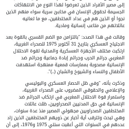
إلى مصير الأفراد الذين تعرضوا لهذا النوع من الانتهاكات
الجسيمة لحقوق الإنسان في مخابئ سرية سواء منهم الذين
نجوا أو الذين هم في عداد المختطفين، مع ما تعانيه
عائلاتهم من متاعب إنسانية ومادية.
وقالت في هذا الصدد: "بالتزامن مع الضم القسري بالقوة بعد
الاجتياح العسكري بتاريخ 31 أكتوبر 1975 للصحراء الغربية،
ارتكبت مختلف الأجهزة العسكرية والمدنية لقوة الاحتلال
المغربي جرائم الحرب وجرائم إبادة جماعية وجرائم ضد
الإنسانية مصحوبة بممارسات قمعية ممنهجة استهدفت
الأطفال والنساء والشيوخ والشبان (..)".
وذكرت بأنه، "وفي ظل الحصار العسكري والبوليسي
والإعلامي والحقوقي المضروب على الصحراء الغربية،
واستمرار قوة الاحتلال المغربي في ارتكاب الجرائم ضد
الإنسانية في حق المدنيين الصحراويين، ظلت عائلات
المختطفين الصحراويين مجهولي المصير منذ عدة سنوات،
وهي تبحث وتترقب أية أخبار عن ذويهم المختطفين الذين زاد
عددهم في السنوات التي أعقبت سنتي 1975 و1976، إلى أن