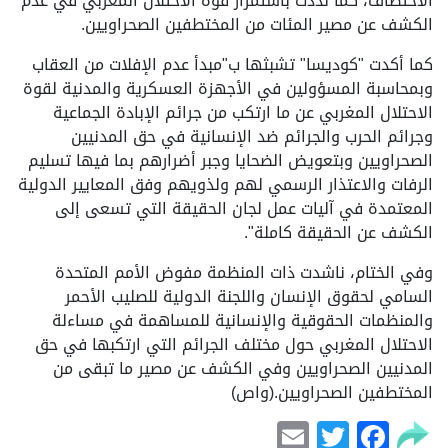
الاختطاف، كما نددت باستمرار قوة الاحتلال المغربي في عدم
الكشف عن مصير المئات من المختطفين الصحراويين.
كما أكدت "كوديسا" تشبثها ب"مبدأ عدم الإفلات من العقاب
وبمحاسبة المسؤولين في الأجهزة العسكرية والمدنية لقوة
الاحتلال المغربي عن ما ارتكب من جرائم الإبادة الجماعية
وجرائم الحرب والجرائم ضد الإنسانية في حق المدنيين
الصحراويين وبتعويض الضحايا وجبر أضرارهم بما فيها تسليم
الرفات والاعتذار الرسمي لهم ولذويهم وفق المعايير الدولية
المعتمدة في آليات عمل لجان الحقيقة التي تسعى إلى
الكشف عن الحقيقة كاملة".
وفي الختام، ناشدت ذات المنظمة مفوض الأمم المتحدة
السامي لحقوق الإنسان واللجنة الدولية للصليب الأحمر
والمنظمات الحقوقية والإنسانية للمساهمة في مساءلة
الاحتلال المغربي حول مختلف الجرائم التي ارتكبها في حق
المدنيين الصحراويين وفي الكشف عن مصير ما تبقى من
المختطفين الصحراويين.(واص)
Email
Facebook
Twitter