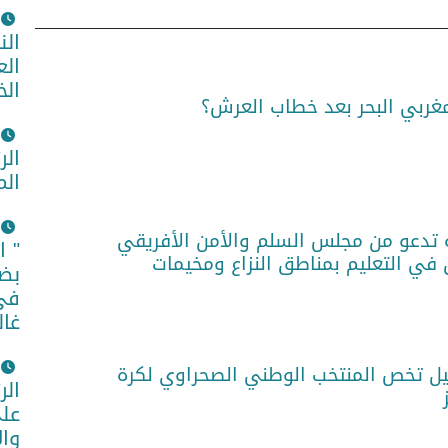
الن
الع
الخ
مغربي البحر بعد خطاب العرش؟
الر
الم
 تدعو من مجلس السلم والأمن الأفريقي
" ا
 في التعليم بمناطق النزاع ومخيمات
بضم
في 
غال
فيل تخص المنتخب الوطني الصحراوي لكرة
الر
ز
على
وا