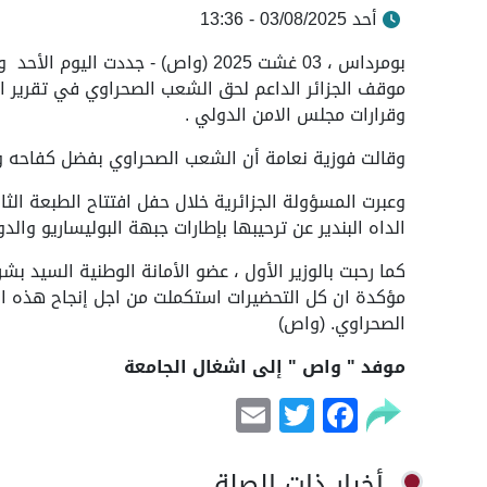
أحد 03/08/2025 - 13:36
بومرداس ، 03 غشت 2025 (واص) - جددت
موقف الجزائر الداعم لحق الشعب الصحراوي في تقرير ال
وقرارات مجلس الامن الدولي .
وقالت فوزية نعامة أن الشعب الصحراوي بفضل كفاحه 
وعبرت المسؤولة الجزائرية خلال حفل افتتاح الطبعة الث
الداه البندير عن ترحيبها بإطارات جبهة البوليساريو والد
كما رحبت بالوزير الأول ، عضو الأمانة الوطنية السيد ب
مؤكدة ان كل التحضيرات استكملت من اجل إنجاح هذه ال
الصحراوي. (واص)
موفد " واص " إلى اشغال الجامعة
Email
Facebook
Twitter
أخبار ذات الصلة