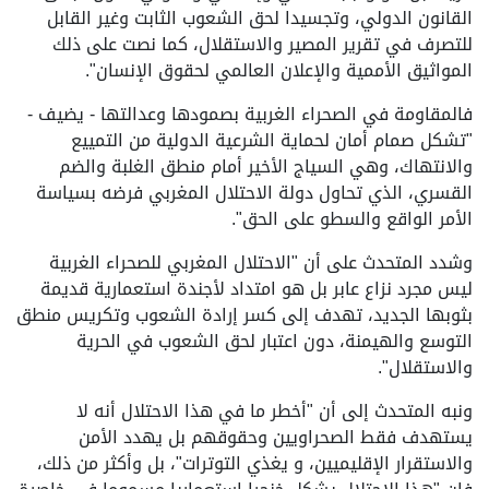
القانون الدولي، وتجسيدا لحق الشعوب الثابت وغير القابل
للتصرف في تقرير المصير والاستقلال، كما نصت على ذلك
المواثيق الأممية والإعلان العالمي لحقوق الإنسان".
فالمقاومة في الصحراء الغربية بصمودها وعدالتها - يضيف -
"تشكل صمام أمان لحماية الشرعية الدولية من التمييع
والانتهاك، وهي السياج الأخير أمام منطق الغلبة والضم
القسري، الذي تحاول دولة الاحتلال المغربي فرضه بسياسة
الأمر الواقع والسطو على الحق".
وشدد المتحدث على أن "الاحتلال المغربي للصحراء الغربية
ليس مجرد نزاع عابر بل هو امتداد لأجندة استعمارية قديمة
بثوبها الجديد، تهدف إلى كسر إرادة الشعوب وتكريس منطق
التوسع والهيمنة، دون اعتبار لحق الشعوب في الحرية
والاستقلال".
ونبه المتحدث إلى أن "أخطر ما في هذا الاحتلال أنه لا
يستهدف فقط الصحراويين وحقوقهم بل يهدد الأمن
والاستقرار الإقليميين، و يغذي التوترات"، بل وأكثر من ذلك،