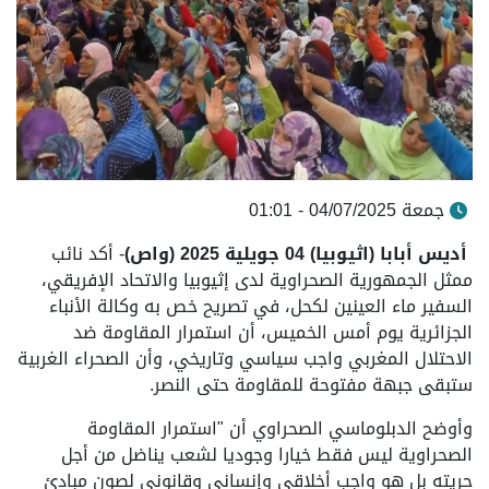
جمعة 04/07/2025 - 01:01
أديس أبابا (اثيوبيا) 04 جويلية 2025 (واص)
- أكد نائب
ممثل الجمهورية الصحراوية لدى إثيوبيا والاتحاد الإفريقي،
السفير ماء العينين لكحل، في تصريح خص به وكالة الأنباء
الجزائرية يوم أمس الخميس، أن استمرار المقاومة ضد
الاحتلال المغربي واجب سياسي وتاريخي، وأن الصحراء الغربية
ستبقى جبهة مفتوحة للمقاومة حتى النصر.
وأوضح الدبلوماسي الصحراوي أن "استمرار المقاومة
الصحراوية ليس فقط خيارا وجوديا لشعب يناضل من أجل
حريته بل هو واجب أخلاقي وإنساني وقانوني لصون مبادئ