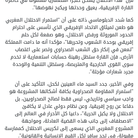
فإن "هذا الاحتلال يشكل خنجرا استعماريا مسموما في خاصرة
القارة الإفريقية، يعيق وحدتها ويكبح نهوضها".
كما شدد الدبلوماسي ذاته على أن "استمرار الاحتلال المغربي
هو طعن لميثاق الاتحاد الإفريقي الذي تأسس على احترام
الحدود الموروثة ورفض الاحتلال، وهو صفعة لكل حلم
إفريقي بوحدة الشعوب وتحررها"، مؤكدا أنه ما دامت المملكة
"تمعن في إنكار حق الشعب الصحراوي وتصر على اغتصاب
الأرض، فإن القارة ستظل رهينة حسابات استعمارية لا تخدم
سوى القوى الخارجية والمتربصة، وستظل التنمية والوحدة
مجرد شعارات مؤجلة".
وفي الأخير، جدد السيد ماء العينين لكحل، التأكيد على أن
"استمرار المقاومة الصحراوية بكافة أشكالها المشروعة هو
واجب سياسي وتاريخي، ليس فقط لصالح الصحراويين، بل
دفاعا عن روح إفريقيا، وعن نظام دولي عادل لا يكافئ
الاحتلال ولا يكبل الحرية"، داعيا كل الأحرار في العالم إلى
"الاصطفاف إلى جانب هذه القضية العادلة، ومواجهة
المشروع المغربي الذي يسعى إلى تكريس الاحتلال كممارسة
مقبولة، في تحد سافرٍ لكل القيم الإنسانية والقانونية".