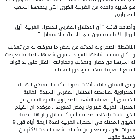
هو ضريبة واحدة من الضريبة الكبرى التي يدفعها الشعب
الصحراوي .
وأضافت قائلة " أن الاحتلال المغربي للصحراء الغربية “آيل
للزوال لأننا مصممون على الحرية والاستقلال "
الناشطة الصحراوية تحدثت عن بعض ما تعرضت له من تعذيب
وتنكيل بسبب نشاطها المؤيد لحقوق شعبها خاصة ما تعرضت
له اسرتها من حصار وتعذيب ومحاولات القتل على يد قوات
القمع المغربية بمدينة بوجدور المحتلة.
وفي السياق ذاته ، أكدت عضو المكتب التنفيذي للهيئة
الصحراوية لمناهضة الاحتلال المغربي السيدة الغالية
الدجيمي أن معاناة الشعب الصحراوي بالجزء المحتل من
الصحراء الغربية كبير ولا يمكن تصورها ، مؤكدة ان الفيلم
الذي قامت بإعداده صحفية أمريكية خلال زيارتها لمدينة
العيون المحتلة في الصحراء الغربية لمدة أربعة أيام قبل 9
سنوات” هو جزء صغير من مأساة شعب امتدت لأكثر من
خمسة عقود.