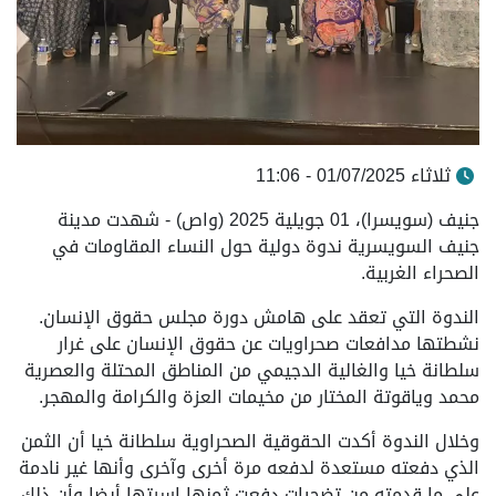
ثلاثاء 01/07/2025 - 11:06
جنيف (سويسرا)، 01 جويلية 2025 (واص) - شهدت مدينة
جنيف السويسرية ندوة دولية حول النساء المقاومات في
الصحراء الغربية.
الندوة التي تعقد على هامش دورة مجلس حقوق الإنسان.
نشطتها مدافعات صحراويات عن حقوق الإنسان على غرار
سلطانة خيا والغالية الدجيمي من المناطق المحتلة والعصرية
محمد وياقوتة المختار من مخيمات العزة والكرامة والمهجر.
وخلال الندوة أكدت الحقوقية الصحراوية سلطانة خيا أن الثمن
الذي دفعته مستعدة لدفعه مرة أخرى وآخرى وأنها غير نادمة
على ما قدمته من تضحيات دفعت ثمنها اسرتها أيضا وأن ذلك