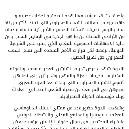
وأضافت " لقد عاشت معنا هذه الصحفية لحظات عصيبة و
ذاقت جزء من معاناة الشعب الصحراوي التي تمتد لأكثر من 50
سنة واليوم -تضيف- “تسألنا الصحفية الأمريكية كنساء قادمات
من الأراضي المحتلة عن ما هو الجديد في الإقليم المحتل وعن
تزايد الانتهاكات الحقوقية للمغرب الذي يتمرد على الشرعية
الدولية، برفضه لكل قرارات الأمم المتحدة التي تمنح الشعب
الصحراوي حق تقرير المصير.
الندوة شهدت عرض تجربة الشابتين العصرية محمد وياقوتة
المختار من مخيمات العزة والمهجر وقد ركزن على نضالهن
كنموج للشابة الصحراوية التي ولدت بعد الغزو المغربي
ودورهن في المرافعة عن قضية الشعب الصحراوي العادلة
وبناء مؤسسات الدولة الصحراوية.
وشهدت الندوة حضور عدد من ممثلي السلك الدبلوماسي
المعتمد بسويسرا والمجتمع المدني والنشطاء الدوليين
والخبراء المختصين في مجال حقوق الإنسان ورؤساء بعض
المنظمات الدولية اضافة الى سياسيين وأكاديميين ومثقفين.