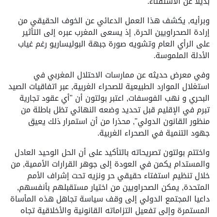
بديلا عن الاستفتاء.
وبرأيه, يكشف هذا العمل الدعائي عن الخوف الحقيقي من
إرادة الصحراويين الحرة, إذ يسعى المغرب عبره إلى التأثير
على الرأي العام وتشويه صورة جبهة البوليساريو رغم غياب
الأدلة الملموسة.
وفي معرض حديثه عن ممارسات الاحتلال المغربي في
استغلال الموارد الطبيعية للصحراء الغربية, عبر اتفاقيات الصيد
البحري و نهب الفوسفات, اعتبر بولتون أن "أي عقود تجارية
تبرم في الإقليم قبل تحديد وضعه النهائي تظل باطلة من
منظور القانون الدولي", محذرا من أن استمرار ذلك يعيق
جهود التنمية في الصحراء الغربية.
واختتم بولتون تصريحاته بالتأكيد على أن الحل الوحيد العادل
والمستدام يكمن في العودة إلى جوهر القرارات الأممية, من
خلال تنظيم استفتاء حقيقي حر ونزيه تحت إشراف الأمم
المتحدة, يمكن الصحراويين من اختيار مستقبلهم بأنفسهم,
داعيا المجتمع الدولي إلى وقف سياسة تجاهل هذه المأساة
المستمرة وإلى تفعيل التزاماته القانونية والأخلاقية تجاه