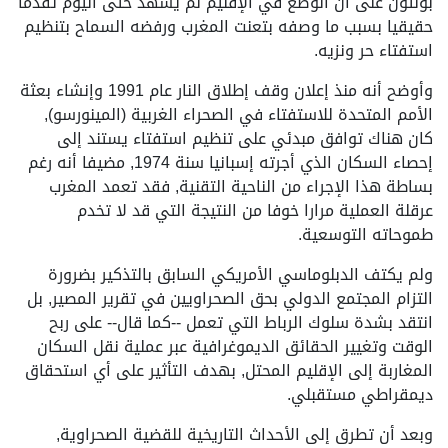
بولتون على أن الوضع في الإقليم لم يشهد حتى اليوم تقدما
حقيقيا بسبب ما وصفه بتعنت المغرب ورفضه السماح بتنظيم
استفتاء حر ونزيه.
وأوضح أنه منذ إعلان وقف إطلاق النار عام 1991 وإنشاء بعثة
الأمم المتحدة للاستفتاء في الصحراء الغربية (المينورسو),
كان هناك توافق مبدئي على تنظيم استفتاء يستند إلى
إحصاء السكان الذي أجرته إسبانيا سنة 1974, مضيفا أنه رغم
بساطة هذا الإجراء من الناحية التقنية, فقد تعمد المغرب
عرقلة العملية مرارا خوفا من النتيجة التي قد لا تخدم
طموحاته التوسعية.
ولم يكتف الدبلوماسي الأمريكي السابق بالتذكير بضرورة
التزام المجتمع الدولي بحق الصحراويين في تقرير المصير, بل
انتقد بشدة سلوك الرباط التي تعمل --كما قال-- على ربح
الوقت وتغيير الحقائق الديموغرافية عبر عملية نقل السكان
المغاربة إلى الإقليم المحتل, بهدف التأثير على أي استحقاق
ديمقراطي مستقبلي.
وبعد أن تطرق إلى الأحداث التاريخية للقضية الصحراوية,