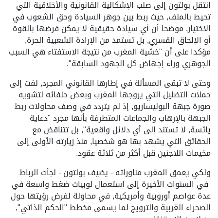
انتقل بولتون إلى صلب الإشكالية القانونية والأخلاقية التي
تحيط بالملف, حيث ربط بين جوهر السيادة وحق الشعوب في
الاختيار, موضحا أن أي سيادة حقيقية لا يمكن فرضها بالقوة
أو الإلحاق القسري, بل تستمد من الإرادة الشعبية الحرة,
مؤكدا على أن "خشية المغرب من نتيجة الاستفتاء هي السبب
الجوهري وراء إجهاض كل الجهود السابقة".
وحتى لا تبقى المسألة في إطارها القانوني المجرد, لفت إلى
حملات التضليل التي يروجها المغرب وبعض حلفائه لتشويه
صورة جبهة البوليساريو, إذ لم يتردد في وصف محاولات ربط
الجبهة بالإرهاب والجماعات المتطرفة بأنها مجرد "دعاية
يائسة, لا تستند إلى أي دلائل واقعية", بل تتناقض مع
الحقائق التي يشهد بها هو شخصيا, منذ زيارته الأولى إلى
مخيمات اللاجئين قبل أكثر من ثلاثة عقود.
ولكي يعمق المغرب مناوراته - يضيف بولتون - لجأت الرباط
في السنوات الأخيرة إلى استعمال لوبيات ضغط واسعة في
عدة عواصم أوروبية وأمريكية, في محاولة لفرض رؤيتها حول
الصحراء الغربية والترويج لما يسمى مخطط "الحكم الذاتي",