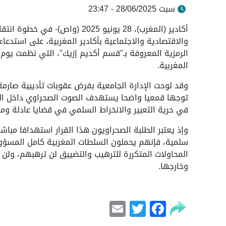
سبت 28/06/2025 - 23:47
أكادير (المغرب)، 28 يونيو 2025 
والاقتصادية والاجتماعية بأكادير المغربية، على استدع
المغربية.
وقد لوحت الإدارة الجامعية بفرض عقوبات تأديبية صار
توجها قمعيا واضحا يستهدف الصوت الصحراوي داخل ال
في حرية التعبير والانخراط السلمي في قضايا عادلة وم
وإذ يعتبر الطلبة الصحراويون هذا القرار استهدافا 
سلمية، فإنهم يحملون السلطات المغربية كامل المسؤول
المحاولات المتكررة للترهيب والتضييق لن ترهبهم، ولن
وخارجها.
Email
Facebook
Twitter