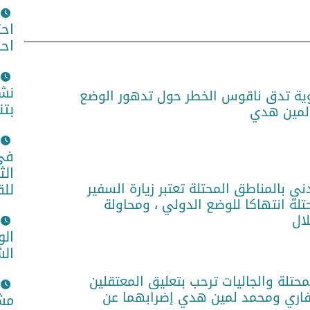
اح
اح
نشا
ية تدق ناقوس الخطر حول تدهور الوضع
بتن
لمين هدي
في 
الث
ني بالمناطق المحتلة تعتبر زيارة السفير
للق
تلة انتهاكا للوضع الدولي ، ومحاولة
لال
الو
الش
حتلة والجاليات ترحب بتعليق المعتقلين
فاري ومحمد لمين هدي إضرابهما عن
مشا