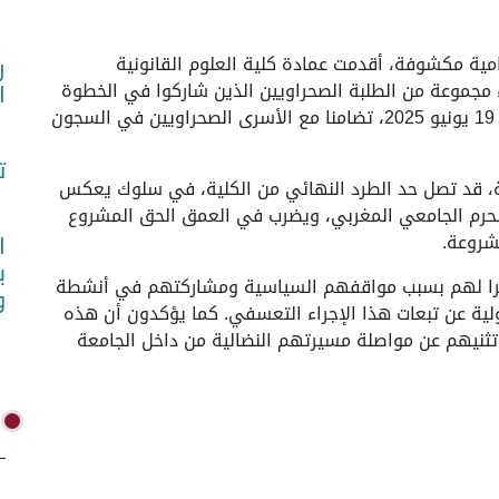
(واص)- في خطوة انتقامية مكشوفة، أقدمت عمادة كلية العلوم القانونية
ر
اء مجموعة من الطلبة الصحراويين الذين شاركوا في الخطوة
ا
الرمزية المعروفة بـ"قسم أكديم إزيك"، التي نظمت يوم 19 يونيو 2025، تضامنا مع الأسرى الصحراويين في السجون
ت
مة، قد تصل حد الطرد النهائي من الكلية، في سلوك يعكس
حرم الجامعي المغربي، ويضرب في العمق الحق المشروع
شروعة.
ا
ب
مباشرا لهم بسبب مواقفهم السياسية ومشاركتهم في أنشطة
و
ية عن تبعات هذا الإجراء التعسفي. كما يؤكدون أن هذه
 تثنيهم عن مواصلة مسيرتهم النضالية من داخل الجامعة