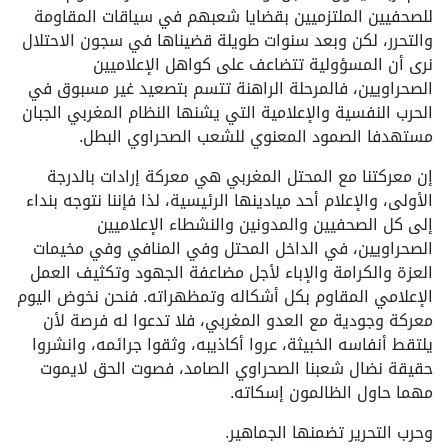
للصحفيين الملتزميين بقضايا شعبهم في سياقات المقاومة
والتحرر، لكن وبعد سنوات طويلة قضيناها في سجون الاحتلال
نرى أن المسؤولية تتضاعف على كواهل الإعلاميين
الصحراويين، فالمرحلة الراهنة تتسم بتصعيد غير مسبوق في
الحرب النفسية والإعلامية التي يشنها النظام المغربي الجبان
مستهدفا الصمود المعنوي للشعب الصحراوي البطل.
إن معركتنا مع المحتل المغربي هي معركة إرادات بالدرجة
الأولى، والإعلام أحد ميادينها الرئيسية، لذا فإننا نتوجه بنداء
إلى كل الصحفيين والمدونين والنشطاء الإعلاميين
الصحراويين، في الداخل المحتل وفي المنافي وفي مخيمات
العزة والكرامة والإباء لأجل مضاعفة الجهود وتكثيف العمل
الإعلامي المقاوم بكل أشكاله وتمظهراته. فنحن نخوض اليوم
معركة وجودية مع العدو المغربي، فلا تدعوا له فرصة لأن
يلتقط أنفاسه الخبيثة، عروا أكاذيبه، وثقوا جرائمه، وانشروا
حقيقة نضال شعبنا الصحراوي الصامد، فصوت الحق لايموت
مهما حاول الظالمون إسكاته.
وحرب التحرير تضمنها الجماهير.