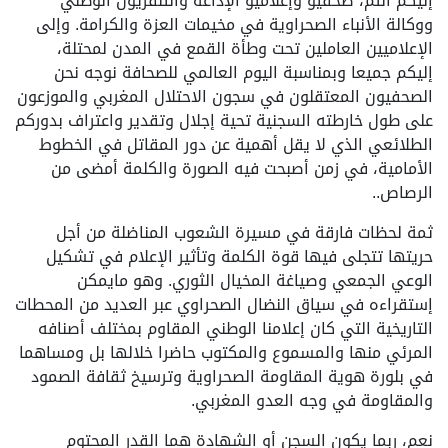
إليكم أنتم، صحفيو وإعلاميو الإذاعة والتلفزيون الوطني
ووكالة الأنباء الصحراوية في مخيمات العزة والكرامة. وإلى
الإعلاميين العاملين تحت وطأة القمع في المدن لمحتلة،
إليكم جميعا وبمناسبة اليوم العالمي للصحافة نوجه نحن
الصحفيون المعتقلون في سجون الاحتلال المغربي والموزعون
على طول خارطته السجنية تحية إجلال وتقدير واعتراف بدوركم
الطلائعي الذي لا يقل أهمية عن دور المقاتل في الخطوط
الأمامية، في زمن أصبحت فيه الصورة والكلمة أمضى من
الرصاص..
ثمة لحظات فارقة في مسيرة الشعوب المناضلة من أجل
حريتها تتجلى فيها قوة الكلمة وتأثير الإعلام في تشكيل
الوعي الجمعي وصياغة المخيال الثوري. وهو مايمكن
إستقراءه في سياق النضال الصحراوي عبر العديد من المحطات
التاريخية التي كان إعلامنا الوطني المقاوم بمختلف أصنافه
المرئي منها والمسموع والمكتوب حاضرا خلالها بل ومساهما
في بلورة هوية المقاومة الصحراوية وترسيخ ثقافة الصمود
والمقاومة في وجه العدو المغربي.
نعم، ربما يكون السجن أو الشهادة هما القدر المحتوم