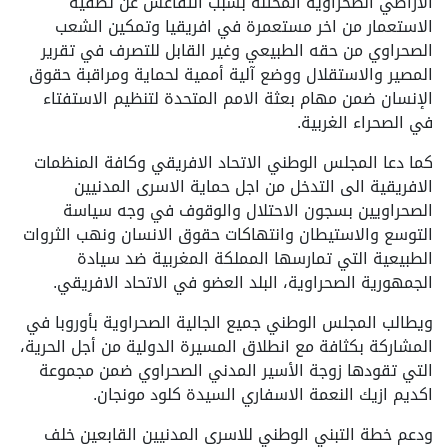
الاراضي الصحراوية المحتلة بسبب التقاعس عن تصفية
الاستعمار من اخر مستعمرة في افريقيا وتمكين الشعب
الصحراوي من حقه الطبيعي وغير القابل للتصرف في تقرير
المصير والاستقلال ووضع آلية أممية لحماية ومراقبة حقوق
الإنسان ضمن مهام بعثة الامم المتحدة لتنظيم الاستفتاء
في الصحراء الغربية.
كما دعا المجلس الوطني الاتحاد الافريقي وكافة المنظمات
الافريقية الى التدخل من اجل حماية الاسرى المدنيين
الصحراويين بسجون الاحتلال والوقوف في وجه سياسة
التوسع والاستيطان وانتهاكات حقوق الانسان ونهب الثروات
الطبيعية التي تمارسها المملكة المغربية ضد سيادة
الجمهورية الصحراوية، البلد العضو في الاتحاد الافريقي.
ويطالب المجلس الوطني جميع الجالية الصحراوية بأوروبا في
المشاركة بكثافة مع انطلاق المسيرة الدولية من أجل الحرية،
التي تقودها زوجة الأسير المدني الصحراوي ضمن مجموعة
اكديم ازيك النعمة الاسفاري السيدة كلود مونجان.
ودعم خطة التبني الوطني للاسرى المدنيين القابعين خلف