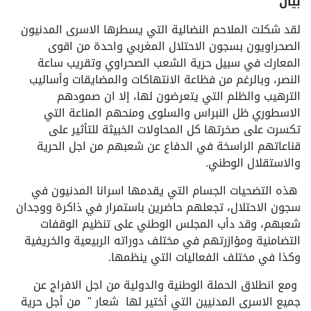
بيان
لقد شكلت الملاحم النضالية التي يسطرها الاسرى المدنيون
الصحراويون بسجون الاحتلال المغربي واحدة من اقوى
المعارك في سبيل حرية الشعب الصحراوي وتقريب ساعة
النصر، وبالرغم من فظاعة الانتهاكات والمضايقات وأساليب
الترهيب والظلم التي يتعرضون لها، إلا ان صمودهم
الاسطوري ظل النبراس والسلوى ومنحهم المناعة التي
تكسرت على صخرتها كل المحاولات الخبيثة للتأثير على
قناعاتهم الراسخة في الدفاع عن شعبهم من اجل الحرية
والاستقلال الوطني.
هذه التضحيات الجسام التي يقدمها اسرانا المدنيون في
سجون الاحتلال، تجعلهم حاضرين باستمرار في ذاكرة ووجدان
شعبهم، وقد دأب المجلس الوطني على تنظيم الوقفات
التضامنية ومؤازرتهم في مختلف دوراته الربيعية والخريفية
وكذا في مختلف الفعاليات التي ينظمها.
ومع انطلاق الحملة الوطنية والدولية من اجل الافراج عن
جميع الاسرى المدنيين التي أختير لها شعار " من أجل حرية