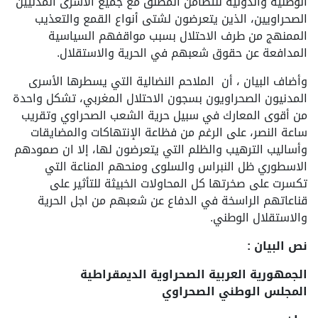
الوطنية والدولية للتضامن المطلق مع جميع الاسرى المدنيين
الصحراويين، الذين يتعرضون لشتى أنواع القمع والتعذيب
الممنهج من طرف الاحتلال بسبب مواقفهم السياسية
المدافعة عن حقوق شعبهم في الحرية والاستقلال.
وأضاف البيان ، أن الملاحم النضالية التي يسطرها الأسرى
المدنيون الصحراويون بسجون الاحتلال المغربي، تشكل واحدة
من أقوى المعارك في سبيل حرية الشعب الصحراوي وتقريب
ساعة النصر، على الرغم من فظاعة الإنتهاكات والمضايقات
وأساليب الترهيب والظلم التي يتعرضون لها، إلا ان صمودهم
الاسطوري ظل النبراس والسلوى ومنحهم المناعة التي
تكسرت على صخرتها كل المحاولات الخبيثة للتأثير على
قناعاتهم الراسخة في الدفاع عن شعبهم من اجل الحرية
والاستقلال الوطني.
نص البيان :
الجمهورية العربية الصحراوية الديمقراطية
المجلس الوطني الصحراوي