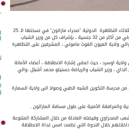
ولاية العيون ، 25 فبراير 2025 (واص) - أنطلقت اليوم الثلاثاء التظاهرة الدولية "صحراء ماراتون" في نسختها الـ 25
ر
من ولاية العيون بمشاركة أكثر من 400 عداء وطني ودولي من أكثر من 32 جنسية ، بإشراف كل من وزير الشباب
ا
والي ولاية العيون الغوث ماموني ، المشرفين على التظاهرة
ت
 ولاية اوسرد ، حيث اعطى إشارة الانطلاقة ، أعضاء الأمانة
لداي ، وزير الشباب والرياضة حسنيتو محمد أشبلل ،والي
ا
ب
المرحلة الثالثة من الماراتون لمسافة 10 كلم، من مدرسة التكوين الشبه الطبي وصولا الى ولاية السمارة
و
حية والمرافقة الأمنية على طول مسافة الماراتون .
لشعب الصحراوي وقيضته العادلة من خلال المشاركة المتنوعة
داخلاتهم خلال الندوة التي نظمت امس غداة الانطلاقة