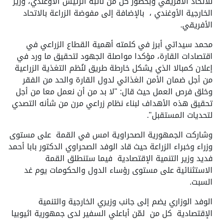
للاتحاد الافريقي وبحضور كل من نائبة الرئيس الأوغندي، وزير
الخارجية الأوغندي ، بالإضافة إلى مفوضة الزراعة بالاتحاد
الأفريقي.
محمد سيداتي أبرز في كلمته أهمية القطاع الزراعي في
اقتصادات القارة، مؤكدا مواصلة الجهود لتحقيق ما ورد في
إعلان كمبالا الذي يشكل خارطة طريق لنُظم التغذية الزراعية
من أجل ضمان الأمن الغذائي لدول القارة والحد من الفقر
وخلق فرص العمل حيث قال: "لا بد من أن نعمل معا من أجل
تحقيق هذه الأهداف لبناء نظام زراعي مرن من شأنه التصدي
لتحديات المستقبل".
وشاركت الجمهورية الصحراوية امس في القمة على مستوى
وزراء وخبراء الزراعة حيث قاد الوفد الصحراوي الدكتور بابا أحمد
فديد وزير التنمية الإقتصادية فيما ستنطلق القمة
الاستثنائية على مستوى رؤساء الدول والحكومات يوم غد
السبت.
الوفد الوزاري يضم إلى جانب وزيري الخارجية والتنمية
الإقتصادية كل من لمّن أباعلي السفير لدى جمهورية اثيوبيا