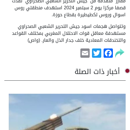
مفارز متقدمة من
جيش التحرير الشعبي الصحراوي نفذت
قصفا مركزا يوم 2 سبتمبر 2024 استهدف منطقتي روس
اسوال وروس لكطيطيرة بقطاع حوزة.
وتتواصل هجمات اسود جيش التحرير الشعبي الصحراوي
مستهدفة معاقل قوات الاحتلال المغربي بمختلف القواعد
والتخندقات المعادية خلف جدار الذل والعار. (واص)
Email
Facebook
Twitter
أخبار ذات الصلة