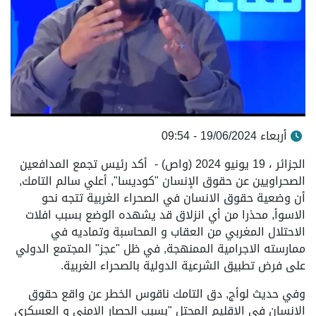
أربعاء 19/06/2024 - 09:54
الجزائر ، 19 يونيو 2024 (واص) - أكد رئيس تجمع المدافعين
الصحراويين عن حقوق الإنسان "كوديسا", أعلي سالم التامك,
أن وضعية حقوق الانسان في الصحراء الغربية تتجه نحو
الاسوأ, محذرا من أي انزلاق قد يشهده الوضع بسبب افلات
الاحتلال المغربي من العقاب و المحاسبة وتماديه في
ممارسته الاجرامية الممنهجة, في ظل "عجز" المجتمع الدولي
على فرض تطبيق الشرعية الدولية بالصحراء الغربية.
وفي حديث لوأج, دق التامك ناقوس الخطر عن واقع حقوق
الانسان في الاقليم المحتل "بسبب الحصار الامني و العسكري