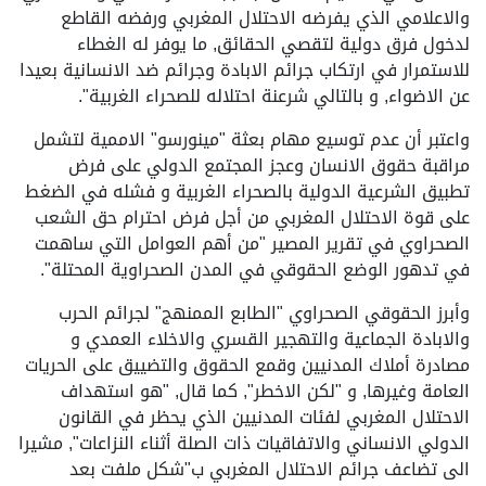
والاعلامي الذي يفرضه الاحتلال المغربي ورفضه القاطع
لدخول فرق دولية لتقصي الحقائق, ما يوفر له الغطاء
للاستمرار في ارتكاب جرائم الابادة وجرائم ضد الانسانية بعيدا
عن الاضواء, و بالتالي شرعنة احتلاله للصحراء الغربية".
واعتبر أن عدم توسيع مهام بعثة "مينورسو" الاممية لتشمل
مراقبة حقوق الانسان وعجز المجتمع الدولي على فرض
تطبيق الشرعية الدولية بالصحراء الغربية و فشله في الضغط
على قوة الاحتلال المغربي من أجل فرض احترام حق الشعب
الصحراوي في تقرير المصير "من أهم العوامل التي ساهمت
في تدهور الوضع الحقوقي في المدن الصحراوية المحتلة".
وأبرز الحقوقي الصحراوي "الطابع الممنهج" لجرائم الحرب
والابادة الجماعية والتهجير القسري والاخلاء العمدي و
مصادرة أملاك المدنيين وقمع الحقوق والتضييق على الحريات
العامة وغيرها, و "لكن الاخطر", كما قال, "هو استهداف
الاحتلال المغربي لفئات المدنيين الذي يحظر في القانون
الدولي الانساني والاتفاقيات ذات الصلة أثناء النزاعات", مشيرا
الى تضاعف جرائم الاحتلال المغربي ب"شكل ملفت بعد