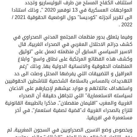
استئناف الكفاح المسلح من طرف البوليساريو وتجدد
المواجهات العسكرية في 13 نوفمبر 2020 ", وذلك استنادا
الى تقرير أنجزته "كوديسا" حول الوضعية الحقوقية 2021 /
2022 .
وفيما يتعلق بدور منظمات المجتمع المدني الصحراوي في
كشف جرائم الاحتلال المغربي في الصحراء الغربية, قال
الاسير السياسي السابق أن منظمته تعمل على "توثيق
وكشف هذه الفظائع المرتكبة على نطاق واسع" وابلاغ
المنظمات الحقوقية والانسانية الدولية بها, وذلك "رغم
العراقيل و التضييقات التي يفرضها المحتل وصلت الى حد
التهديدات بالمساس بالسلامة الشخصية للناشطين الحقوقيين
واستهداف عائلاتهم و موارد عيشهم لإجبارهم على الاذعان
لسياسته الاستعمارية" التي تتجاهل حقيقة أن الصحراء
الغربية والمغرب "اقليمان منفصلان", مذكرا بالطبيعة القانونية
للنزاع بالصحراء الغربية ك"قضية تصفية استعمار", في أخر
مستعمرة في افريقيا.
وبخصوص وضع الاسرى الصحراويين في السجون المغربية, لم