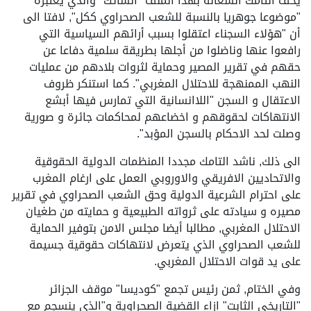
يخف التامك انشغاله بهذا الملف "الشائك" والذي يعتبره
"موضوعا جوهريا بالنسبة للشعب الصحراوي ككل", لافتا الى
أن "هؤلاء السجناء اعتقلوا بسبب أرائهم السياسية التي
رافعوا عنها وناضلوا من أجلها بطريقة سلمية دفاعا عن
حقهم في تقرير المصير وحماية لثروات بلادهم من عمليات
النهب الممنهجة للاحتلال المغربي". كما استنكر ظروف
الاعتقال و السجن "اللاانسانية التي تمارس فيها أبشع
الانتهاكات لحقوقهم و اخضاعهم لمحاكمات جائرة و صورية
وصلت لحد الاحكام بالسجن المؤبد".
الى ذلك, ناشد التامك مجددا المنظمات الدولية الحقوقية
والاتحاديين الافريقي والاوروبي العمل على ارغام المغرب
على احترام الشرعية الدولية وحق الشعب الصحراوي في تقرير
مصيره و سيادته على ثرواته الطبيعية و حمايته من طغيان
الاحتلال المغربي, مطالبا أيضا مجلس الامن بتوفير الحماية
للشعب الصحراوي الذي يتعرض لانتهاكات حقوقية جسيمة
على يد قوات الاحتلال المغربي.
وفي الختام, ثمن رئيس تجمع "كوديسا" موقف الجزائر
"التاريخي الثابت" ازاء القضية الصحراوية و"الذي ينسجم مع