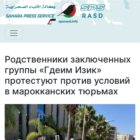
Перейти
к
основному
содержанию
Родственники заключенных
группы «Гдеим Изик»
протестуют против условий
в марокканских тюрьмах