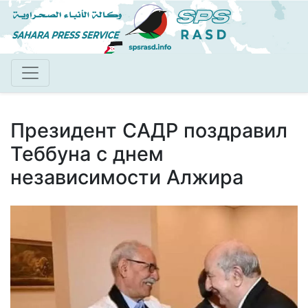
Перейти
к
основному
содержанию
Президент САДР поздравил
Теббуна с днем
независимости Алжира