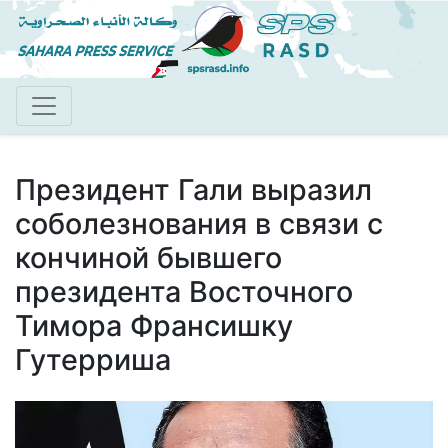
Перейти
к
основному
содержанию
Президент Гали выразил
соболезнования в связи с
кончиной бывшего
президента Восточного
Тимора Франсишку
Гутерриша