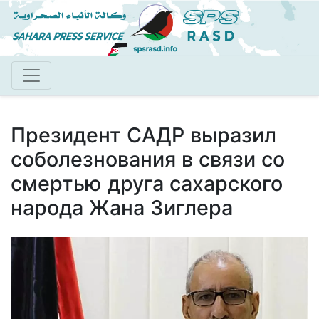
Перейти
к
основному
содержанию
Президент САДР выразил
соболезнования в связи со
смертью друга сахарского
народа Жана Зиглера