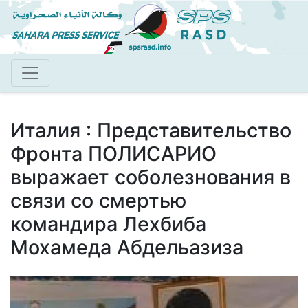
Перейти
к
основному
содержанию
Италия : Представительство
Фронта ПОЛИСАРИО
выражает соболезнования в
связи со смертью
командира Лехбиба
Мохамеда Абдельазиза