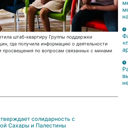
м
м
н
Ф
етила штаб-квартиру Группы поддержки
«
ин, где получила информацию о деятельности
а
и просвещения по вопросам связанных с минами
Р
в
н
тверждает солидарность с
ой Сахары и Палестины