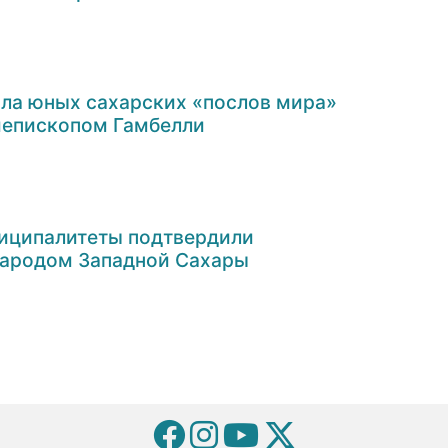
ла юных сахарских «послов мира»
хиепископом Гамбелли
иципалитеты подтвердили
народом Западной Сахары