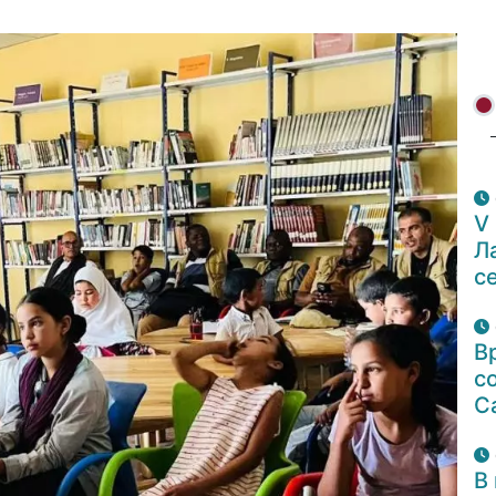
V
Л
с
В
с
С
В