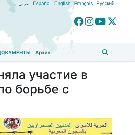
عربي
Español
English
Français
Pусский
ДОКУМЕНТЫ
Aрхив
яла участие в
по борьбе с