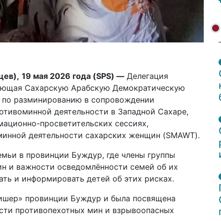
цев),
19 мая 2026 года (
SPS
) —
Делегация
щающая Сахарскую Арабскую Демократическую
в по разминированию в сопровождении
отивоминной деятельности в Западной Сахаре,
мационно-просветительских сессиях,
минной деятельности сахарских женщин (SMAWT).
емьи в провинции Буждур, где члены группы
ин и важности осведомлённости семей об их
ать и информировать детей об этих рисках.
бишер» провинции Буждур и была посвящена
сти противопехотных мин и взрывоопасных