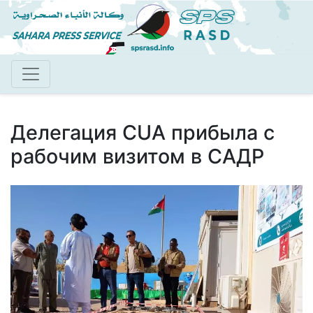
Перейти
к
основному
содержанию
Делегация CUA прибыла с
рабочим визитом в САДР