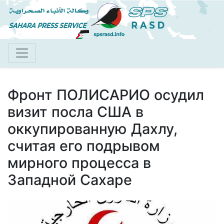
Перейти
к
основному
содержанию
Фронт ПОЛИСАРИО осудил
визит посла США в
оккупированную Дахлу,
считая его подрывом
мирного процесса в
Западной Сахаре