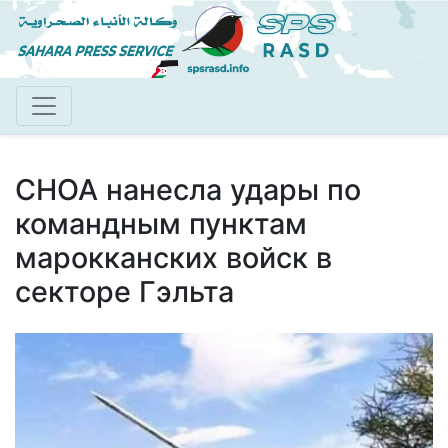
Перейти
к
основному
содержанию
СНОА нанесла удары по
командным пунктам
марокканских войск в
секторе Гэльта