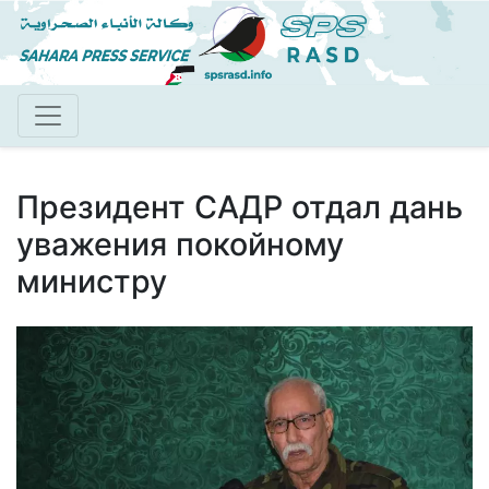
Перейти
к
основному
содержанию
Президент САДР отдал дань
уважения покойному
министру