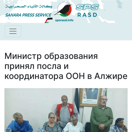
Перейти
к
основному
содержанию
Министр образования
принял посла и
координатора ООН в Алжире