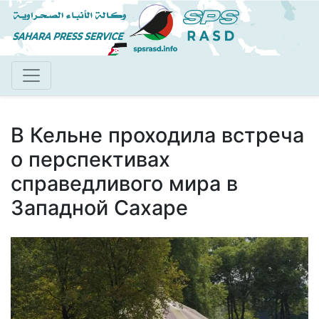
Перейти
к
основному
содержанию
В Кельне проходила встреча
о перспективах
справедливого мира в
Западной Сахаре