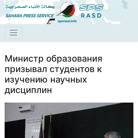
Перейти
к
основному
содержанию
Министр образования
призывал студентов к
изучению научных
дисциплин