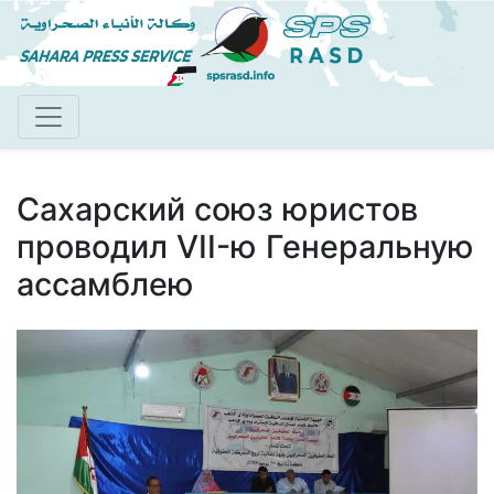
Перейти
к
основному
содержанию
Сахарский союз юристов
проводил VII-ю Генеральную
ассамблею