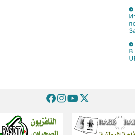
И
п
З
В
U