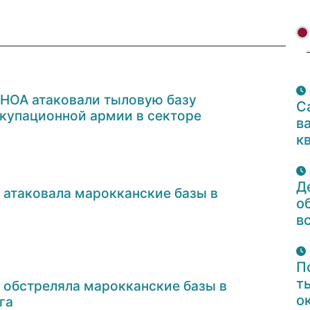
НОА атаковали тыловую базу
С
купационной армии в секторе
в
к
Д
 атаковала марокканские базы в
о
в
П
т
 обстреляла марокканские базы в
о
га