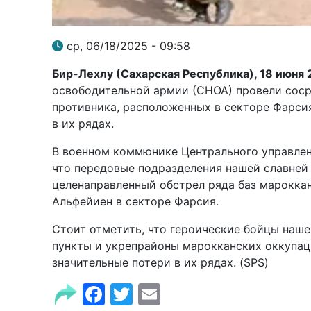
ср, 06/18/2025 - 09:58
Бир-Лехлу (Сахарская Республика), 18 июня 2
освободительной армии (СНОА) провели соср
противника, расположенных в секторе Фарсия
в их рядах.
В военном коммюнике Центрального управлен
что передовые подразделения нашей славней
целенаправленный обстрел ряда баз марокка
Альфейиен в секторе Фарсия.
Стоит отметить, что героические бойцы наш
пункты и укрепрайоны марокканских оккупац
значительные потери в их рядах. (SPS)
Facebook
Twitter
Email