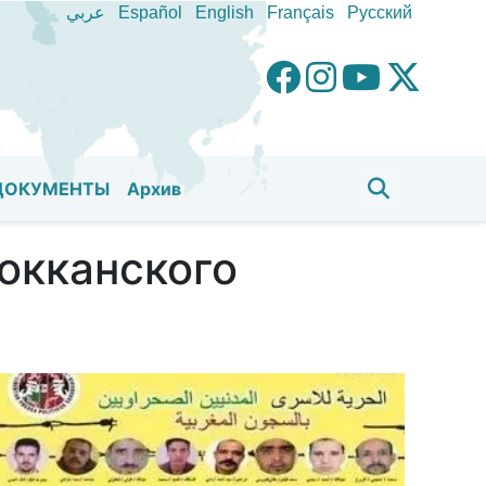
عربي
Español
English
Français
Pусский
ДОКУМЕНТЫ
Aрхив
окканского